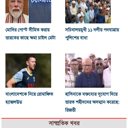
মোদির পোস্ট সীমিত করায়
সচিবালয়মুখী ১১ দলীয় পদযাত্রায়
ভারতের কাছে ক্ষমা চাইল মেটা
পুলিশের বাধা
বাংলাদেশকে নিয়ে রোমাঞ্চিত
হাসিনাকে বক্তব্যের সুযোগ দিয়ে
হ্যাজলউড
ভারত শহীদদের অসম্মান করেছে:
রিজভী
সাম্প্রতিক খবর