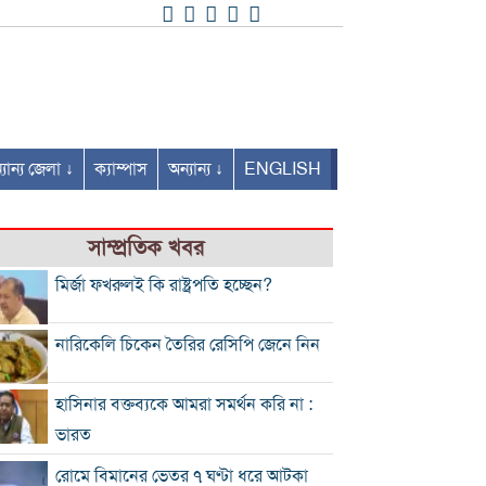
যান্য জেলা ↓
ক্যাম্পাস
অন্যান্য ↓
ENGLISH
সাম্প্রতিক খবর
মির্জা ফখরুলই কি রাষ্ট্রপতি হচ্ছেন?
নারিকেলি চিকেন তৈরির রেসিপি জেনে নিন
হাসিনার বক্তব্যকে আমরা সমর্থন করি না :
ভারত
রোমে বিমানের ভেতর ৭ ঘণ্টা ধরে আটকা