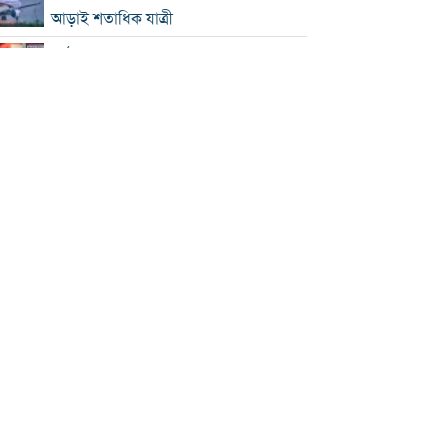
আড়াই শতাধিক যাত্রী
কাঠামোগত সংস্কার না হলে এই সরকারও
স্বৈরাচারী হবে : নাহিদ ইসলাম
‘কিসের হাসিনা, তার চেহারা কী দেখা গেছে?
বগুড়ায় ৭ শ্রমিকের মৃত্যু : স্বজনদের
আহাজারিতে ভারী হয়ে উঠেছে হাসপাতাল
পঞ্চাশ পেরোনোর পরও বিয়ে না করার কারণ
জানালেন আমিশা
থাইল্যান্ডে স্কুলে এলোপাতাড়ি গুলি, নিহত ৭
যুক্তরাষ্ট্রে রপ্তানিতে ধস
পিএসসিতে ৪ সদস্য নিয়োগ