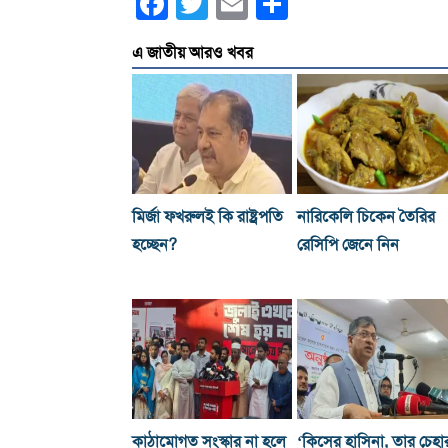
Facebook
Twitter
Email
Share
এ জাতীয় আরও খবর
মির্জা ফখরুলই কি রাষ্ট্রপতি
নারিকেলি চিকেন তৈরির
হচ্ছেন?
রেসিপি জেনে নিন
কাঠামোগত সংস্কার না হলে
‘কিসের হাসিনা, তার চেহা