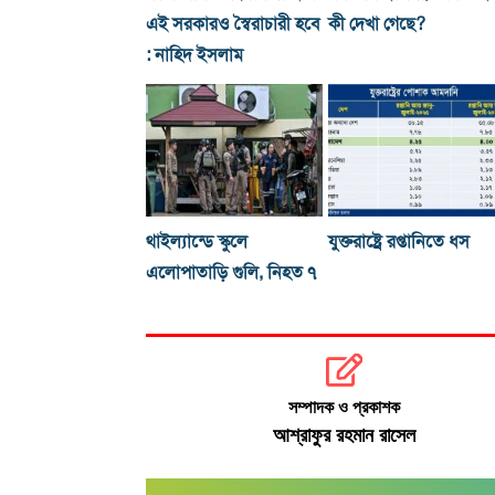
এই সরকারও স্বৈরাচারী হবে
কী দেখা গেছে?
: নাহিদ ইসলাম
থাইল্যান্ডে স্কুলে
যুক্তরাষ্ট্রে রপ্তানিতে ধস
এলোপাতাড়ি গুলি, নিহত ৭
সম্পাদক ও প্রকাশক
আশ্রাফুর রহমান রাসেল