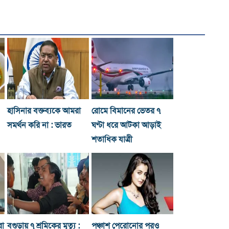
হাসিনার বক্তব্যকে আমরা
রোমে বিমানের ভেতর ৭
সমর্থন করি না : ভারত
ঘণ্টা ধরে আটকা আড়াই
শতাধিক যাত্রী
রা
বগুড়ায় ৭ শ্রমিকের মৃত্যু :
পঞ্চাশ পেরোনোর পরও