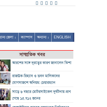
যান্য জেলা ↓
ক্যাম্পাস
অন্যান্য ↓
ENGLISH
সাম্প্রতিক খবর
আরশের সঙ্গে দূরত্বের কারণ জানালেন তিশা
রাজউক-রিহ্যাব ও ভবন মালিকদের
যোগসাজশে অনিয়ম: চেয়ারম্যান
সাড়ে ৬ বছরে মোটরসাইকেল দুর্ঘটনায় প্রাণ
গেছে ১৫,৭১২ জনের