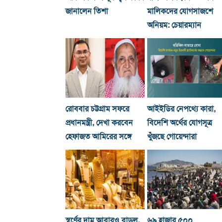
জানালেন তিশা
মালিকদের যোগসাজশে
অনিয়ম: চেয়ারম্যান
রোববার চট্টগ্রাম সফরে
আইইডির নেপথ্যে কারা,
প্রধানমন্ত্রী, দেখা করবেন
বিদেশি অর্থের যোগসূত্র
হেফাজত আমিরের সঙ্গে
খুঁজছে গোয়েন্দারা
স্বর্ণের দাম আবারও বাড়ল,
৬৯ হাজার ৫০০