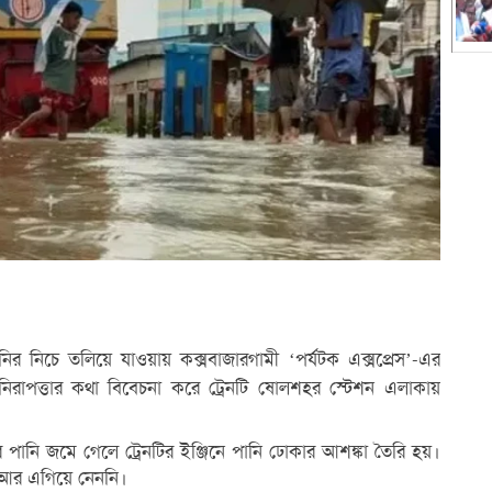
ানির নিচে তলিয়ে যাওয়ায় কক্সবাজারগামী ‘পর্যটক এক্সপ্রেস’-এর
র নিরাপত্তার কথা বিবেচনা করে ট্রেনটি ষোলশহর স্টেশন এলাকায়
র পানি জমে গেলে ট্রেনটির ইঞ্জিনে পানি ঢোকার আশঙ্কা তৈরি হয়।
নটি আর এগিয়ে নেননি।