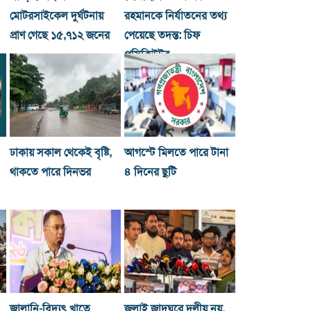
মোটরসাইকেল দুর্ঘটনায়
রহমানকে নির্যাতনের তথ্য
প্রাণ গেছে ১৫,৭১২ জনের
পেয়েছে তদন্ত: চিফ
প্রসিকিউটর
ঢাকায় সকাল থেকেই বৃষ্টি,
আগস্টে মিলতে পারে টানা
থাকতে পারে দিনভর
৪ দিনের ছুটি
জ্বালানি-বিদ্যুৎ খাতে
জুলাই জাদুঘরে দলীয় নয়,