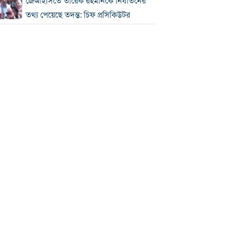
জেআইসিতে তারেক রহমানকে নির্যাতনের
তথ্য পেয়েছে তদন্ত: চিফ প্রসিকিউটর
রোববার চট্টগ্রাম সফরে প্রধানমন্ত্রী, দেখা
করবেন হেফাজত আমিরের সঙ্গে
আইইডির নেপথ্যে কারা, বিদেশি অর্থের
যোগসূত্র খুঁজছে গোয়েন্দারা
ঢাকায় সকাল থেকেই বৃষ্টি, থাকতে পারে
দিনভর
আগস্টে মিলতে পারে টানা ৪ দিনের ছুটি
স্বর্ণের দাম আবারও বাড়ল, ভরি ২ লাখ ৩৪
হাজার
৬৯ হাজার ৫০০ অভিবাসীকে মরক্কোতে
ফেরত পাঠাল স্পেন