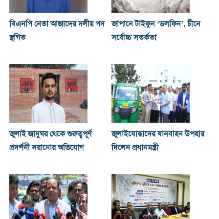
বিএনপি নেতা আজাদের দলীয় পদ
জাপানে টাইফুন ‘ডলফিন’, চীনে
স্থগিত
সর্বোচ্চ সতর্কতা
জুলাই জাদুঘর থেকে গুরুত্বপূর্ণ
জুলাইযোদ্ধাদের যানবাহন উপহার
প্রদর্শনী সরানোর অভিযোগ
দিলেন প্রধানমন্ত্রী