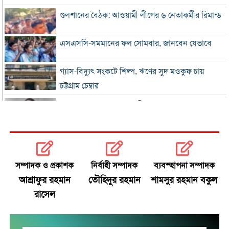
গুলশানের বৈঠক: আওয়ামী লীগের ৬ নেতাকর্মীর রিমান্ড
এসএসসি-সমমানের ফল সোমবার, জানবেন যেভাবে
গ্যাস-বিদ্যুৎ সংকটে শিল্প, ঋণের সুদ মওকুফ চায়
চট্টগ্রাম চেম্বার
বিএনপি নেতা আজাদের দলীয় পদ স্থগিত
জাপানে টাইফুন ‘ডলফিন’, চীনে সর্বোচ্চ সতর্কতা
জুলাই জাদুঘর থেকে গুরুত্বপূর্ণ প্রদর্শনী সরানোর
সম্পাদক ও প্রকাশক
নির্বাহী সম্পাদক
ব্যবস্হাপনা সম্পাদক
অভিযোগ
আশ্রাফুর রহমান
তৌহিদুর রহমান
শামসুর রহমান বকুল
রাসেল
জুলাইযোদ্ধাদের যানবাহন উপহার দিলেন প্রধানমন্ত্রী
‘আয়নাঘরে তারেক রহমানকেও নির্যাতন করা হয়েছিল’