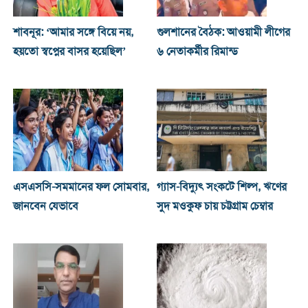
শাবনূর: ‘আমার সঙ্গে বিয়ে নয়,
গুলশানের বৈঠক: আওয়ামী লীগের
হয়তো স্বপ্নের বাসর হয়েছিল’
৬ নেতাকর্মীর রিমান্ড
এসএসসি-সমমানের ফল সোমবার,
গ্যাস-বিদ্যুৎ সংকটে শিল্প, ঋণের
জানবেন যেভাবে
সুদ মওকুফ চায় চট্টগ্রাম চেম্বার