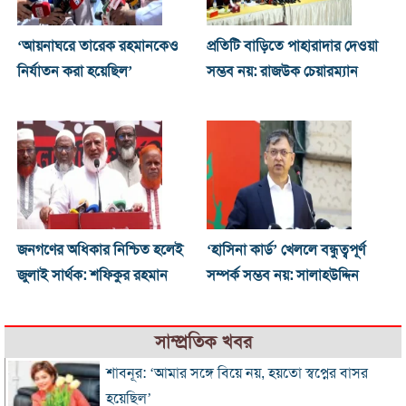
‘আয়নাঘরে তারেক রহমানকেও
প্রতিটি বাড়িতে পাহারাদার দেওয়া
নির্যাতন করা হয়েছিল’
সম্ভব নয়: রাজউক চেয়ারম্যান
জনগণের অধিকার নিশ্চিত হলেই
‘হাসিনা কার্ড’ খেললে বন্ধুত্বপূর্ণ
জুলাই সার্থক: শফিকুর রহমান
সম্পর্ক সম্ভব নয়: সালাহউদ্দিন
সাম্প্রতিক খবর
শাবনূর: ‘আমার সঙ্গে বিয়ে নয়, হয়তো স্বপ্নের বাসর
হয়েছিল’