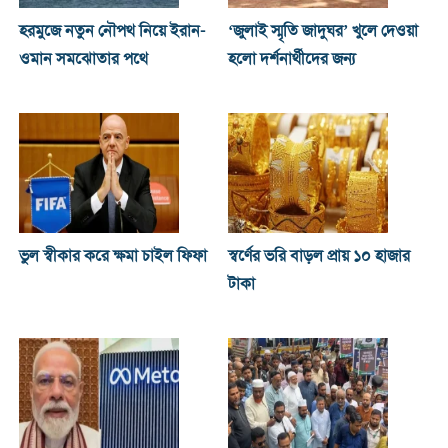
হরমুজে নতুন নৌপথ নিয়ে ইরান-
‘জুলাই স্মৃতি জাদুঘর’ খুলে দেওয়া
ওমান সমঝোতার পথে
হলো দর্শনার্থীদের জন্য
ভুল স্বীকার করে ক্ষমা চাইল ফিফা
স্বর্ণের ভরি বাড়ল প্রায় ১০ হাজার
টাকা