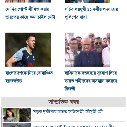
মোদির পোস্ট সীমিত করায়
সচিবালয়মুখী ১১ দলীয় পদযাত্রায়
ভারতের কাছে ক্ষমা চাইল মেটা
পুলিশের বাধা
বাংলাদেশকে নিয়ে রোমাঞ্চিত
হাসিনাকে বক্তব্যের সুযোগ দিয়ে
হ্যাজলউড
ভারত শহীদদের অসম্মান করেছে:
রিজভী
সাম্প্রতিক খবর
সড়ক দুর্ঘটনায় আহত অভিনেত্রী মৌসুমী মৌ