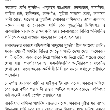
সবচেয়ে বেশি দুর্ভোগে পড়েছেন আগ্রাবাদ, চকবাজার, বাকলিয়া,
কাজির হাট, হালিশহর, চান্দগাঁও, সুন্নিয়া মাদ্রাসা রোড, আকমল
আলী রোড, পতেঙ্গা ও কুয়াইশ এলাকার বাসিন্দারা। এসব এলাকার
অনেক বাসা ও দোকানে পানি ঢুকে গৃহস্থালির জিনিসপত্র ও
ব্যবসায়িক মালামালের ক্ষয়ক্ষতি হয়। চকবাজারের বিভিন্ন অলিগলিও
পানিতে তলিয়ে যাওয়ায় মানুষের চলাচল ব্যাহত হয়।
জলাবদ্ধতার কারণে অফিসগামী মানুষের দুর্ভোগ ছিল সবচেয়ে বেশি।
সকাল থেকেই নগরীর বিভিন্ন মোড়ে যানজট দেখা দেয়। অনেককে
প্যান্ট গুটিয়ে, জুতা হাতে নিয়ে পানির মধ্য দিয়ে হেঁটে গন্তব্যে যেতে
দেখা যায়। গণপরিবহন ও সিএনজিচালিত অটোরিকশার সংকটও
দেখা দেয়। ফলে অনেক কর্মজীবী নির্ধারিত সময়ে কর্মস্থলে পৌঁছাতে
পারেননি।
চান্দগাঁও এলাকার বাসিন্দা সাইফুল ইসলাম বলেন, সকালে অফিসে
বের হয়ে ঘণ্টার পর ঘণ্টা রাস্তায় আটকে থাকতে হয়েছে। প্রতিবছর
বর্ষা এলেই একই দুর্ভোগ পোহাতে হয়।
বাকলিয়ার বাসিন্দা নাসরিন আক্তার বলেন, সকালে বৃষ্টির পর বাসার
নিচতলায় পানি ঢুকে যায়। আসবাবপত্র নিরাপদ স্থানে সরিয়ে রাখতে