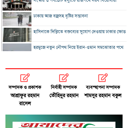
সংস্কার ও গণভোট ইস্যুতে রাজপথে সরব বিরোধীরা
ঢাকায় আজ বজ্রসহ বৃষ্টির সম্ভাবনা
হাসিনাকে দিল্লিতে বক্তব্যের সুযোগ দেওয়ায় ঢাকার ক্ষোভ
হরমুজে নতুন নৌপথ নিয়ে ইরান-ওমান সমঝোতার পথে
‘জুলাই স্মৃতি জাদুঘর’ খুলে দেওয়া হলো দর্শনার্থীদের জন্য
ভুল স্বীকার করে ক্ষমা চাইল ফিফা
সম্পাদক ও প্রকাশক
নির্বাহী সম্পাদক
ব্যবস্হাপনা সম্পাদক
স্বর্ণের ভরি বাড়ল প্রায় ১০ হাজার টাকা
আশ্রাফুর রহমান
তৌহিদুর রহমান
শামসুর রহমান বকুল
রাসেল
মোদির পোস্ট সীমিত করায় ভারতের কাছে ক্ষমা চাইল
মেটা