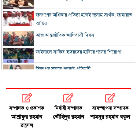
জনগণের অধিকার প্রতিষ্ঠা হলেই জুলাই সার্থক: জামায়াত
আমির
আজ আন্তর্জাতিক আদিবাসী দিবস
ফাইনালে সাকিব-হৃদয়দের হারিয়ে গলের শিরোপা
সিঙ্গাপুর সফরে পররাষ্ট্র প্রতিমন্ত্রী
ইনফান্তিনোকে সরাতে ষড়যন্ত্রের অভিযোগ ফিফার
এসএসসি ও সমমানের ফল সোমবার
সম্পাদক ও প্রকাশক
নির্বাহী সম্পাদক
ব্যবস্হাপনা সম্পাদক
আশ্রাফুর রহমান
তৌহিদুর রহমান
শামসুর রহমান বকুল
সৌদি-পাকিস্তান-তুরস্কের প্রতিরক্ষা চুক্তি
রাসেল
রাষ্ট্রপতি নির্বাচনে বিএনপির দুই মনোনয়নপত্র সংগ্রহ