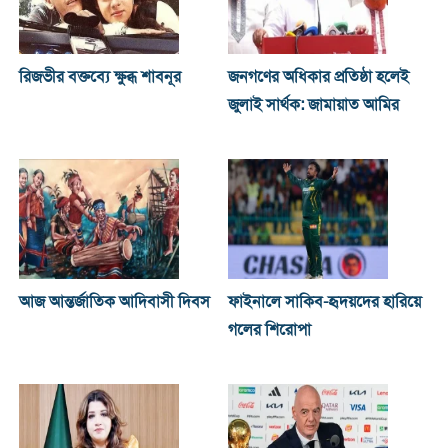
রিজভীর বক্তব্যে ক্ষুব্ধ শাবনূর
জনগণের অধিকার প্রতিষ্ঠা হলেই
জুলাই সার্থক: জামায়াত আমির
আজ আন্তর্জাতিক আদিবাসী দিবস
ফাইনালে সাকিব-হৃদয়দের হারিয়ে
গলের শিরোপা