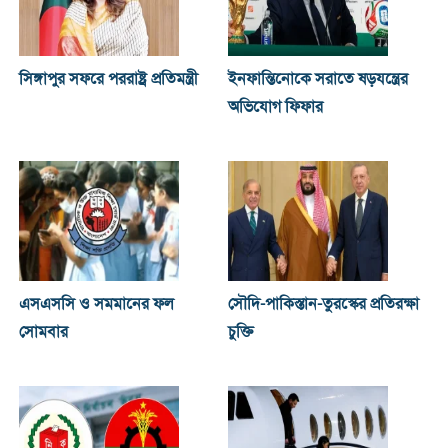
সিঙ্গাপুর সফরে পররাষ্ট্র প্রতিমন্ত্রী
ইনফান্তিনোকে সরাতে ষড়যন্ত্রের
অভিযোগ ফিফার
এসএসসি ও সমমানের ফল
সৌদি-পাকিস্তান-তুরস্কের প্রতিরক্ষা
সোমবার
চুক্তি