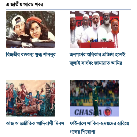
এ জাতীয় আরও খবর
রিজভীর বক্তব্যে ক্ষুব্ধ শাবনূর
জনগণের অধিকার প্রতিষ্ঠা হলেই
জুলাই সার্থক: জামায়াত আমির
আজ আন্তর্জাতিক আদিবাসী দিবস
ফাইনালে সাকিব-হৃদয়দের হারিয়ে
গলের শিরোপা