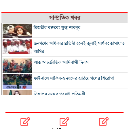
সাম্প্রতিক খবর
রিজভীর বক্তব্যে ক্ষুব্ধ শাবনূর
জনগণের অধিকার প্রতিষ্ঠা হলেই জুলাই সার্থক: জামায়াত
আমির
আজ আন্তর্জাতিক আদিবাসী দিবস
ফাইনালে সাকিব-হৃদয়দের হারিয়ে গলের শিরোপা
সিঙ্গাপুর সফরে পররাষ্ট্র প্রতিমন্ত্রী
ইনফান্তিনোকে সরাতে ষড়যন্ত্রের অভিযোগ ফিফার
এসএসসি ও সমমানের ফল সোমবার