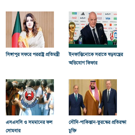
সিঙ্গাপুর সফরে পররাষ্ট্র প্রতিমন্ত্রী
ইনফান্তিনোকে সরাতে ষড়যন্ত্রের
অভিযোগ ফিফার
এসএসসি ও সমমানের ফল
সৌদি-পাকিস্তান-তুরস্কের প্রতিরক্ষা
সোমবার
চুক্তি