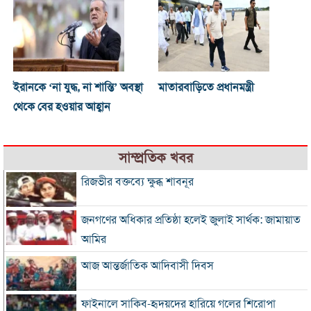
ইরানকে ‘না যুদ্ধ, না শান্তি’ অবস্থা
মাতারবাড়িতে প্রধানমন্ত্রী
থেকে বের হওয়ার আহ্বান
সাম্প্রতিক খবর
রিজভীর বক্তব্যে ক্ষুব্ধ শাবনূর
জনগণের অধিকার প্রতিষ্ঠা হলেই জুলাই সার্থক: জামায়াত
আমির
আজ আন্তর্জাতিক আদিবাসী দিবস
ফাইনালে সাকিব-হৃদয়দের হারিয়ে গলের শিরোপা