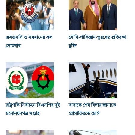
এসএসসি ও সমমানের ফল
সৌদি-পাকিস্তান-তুরস্কের প্রতিরক্ষা
সোমবার
চুক্তি
রাষ্ট্রপতি নির্বাচনে বিএনপির দুই
বাবাকে শেষ বিদায় জানাতে
মনোনয়নপত্র সংগ্রহ
রোসারিওতে মেসি