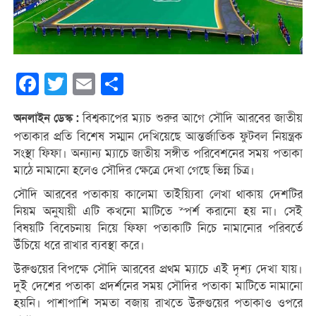
Facebook
Twitter
Email
Share
বিশ্বকাপের ম্যাচ শুরুর আগে সৌদি আরবের জাতীয়
অনলাইন ডেস্ক :
পতাকার প্রতি বিশেষ সম্মান দেখিয়েছে আন্তর্জাতিক ফুটবল নিয়ন্ত্রক
সংস্থা ফিফা। অন্যান্য ম্যাচে জাতীয় সঙ্গীত পরিবেশনের সময় পতাকা
মাঠে নামানো হলেও সৌদির ক্ষেত্রে দেখা গেছে ভিন্ন চিত্র।
সৌদি আরবের পতাকায় কালেমা তাইয়্যিবা লেখা থাকায় দেশটির
নিয়ম অনুযায়ী এটি কখনো মাটিতে স্পর্শ করানো হয় না। সেই
বিষয়টি বিবেচনায় নিয়ে ফিফা পতাকাটি নিচে নামানোর পরিবর্তে
উঁচিয়ে ধরে রাখার ব্যবস্থা করে।
উরুগুয়ের বিপক্ষে সৌদি আরবের প্রথম ম্যাচে এই দৃশ্য দেখা যায়।
দুই দেশের পতাকা প্রদর্শনের সময় সৌদির পতাকা মাটিতে নামানো
হয়নি। পাশাপাশি সমতা বজায় রাখতে উরুগুয়ের পতাকাও ওপরে