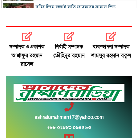
ছুটির দিনে জুলাই স্মৃতি জাদুঘরের সামনে ভিড়
২০০ টাকার নিচে নেই মাছ ও মুরগি, ডিমের ডজন ১৫০
নতুন বিদেশি কোচের খোঁজে বিসিবি
সম্পাদক ও প্রকাশক
নির্বাহী সম্পাদক
ব্যবস্হাপনা সম্পাদক
আশ্রাফুর রহমান
তৌহিদুর রহমান
শামসুর রহমান বকুল
শীর্ষ মাদক কারবারিদের তালিকা প্রস্তুত করা হচ্ছে:
রাসেল
স্বরাষ্ট্রমন্ত্রী
বগুড়ায় বাসচাপায় নিহত ৬
সিলেটে দুই বাসের মুখোমুখি সংঘর্ষে নিহত ৯
সড়ক দুর্ঘটনায় আহত অভিনেত্রী মৌসুমী মৌ
ashrafurrahman17@yahoo.com
+৮৮ ০১৯৬৩ ০৯৪৫৬৩
সংস্কার ও গণভোট ইস্যুতে রাজপথে সরব বিরোধীরা