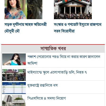
সড়ক দুর্ঘটনায় আহত অভিনেত্রী
সংস্কার ও গণভোট ইস্যুতে রাজপথে
মৌসুমী মৌ
সরব বিরোধীরা
সাম্প্রতিক খবর
পঞ্চাশ পেরোনোর পরও বিয়ে না করার কারণ জানালেন
আমিশা
থাইল্যান্ডে স্কুলে এলোপাতাড়ি গুলি, নিহত ৭
যুক্তরাষ্ট্রে রপ্তানিতে ধস
পিএসসিতে ৪ সদস্য নিয়োগ