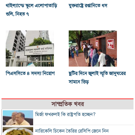
থাইল্যান্ডে স্কুলে এলোপাতাড়ি
যুক্তরাষ্ট্রে রপ্তানিতে ধস
গুলি, নিহত ৭
পিএসসিতে ৪ সদস্য নিয়োগ
ছুটির দিনে জুলাই স্মৃতি জাদুঘরের
সামনে ভিড়
সাম্প্রতিক খবর
মির্জা ফখরুলই কি রাষ্ট্রপতি হচ্ছেন?
নারিকেলি চিকেন তৈরির রেসিপি জেনে নিন