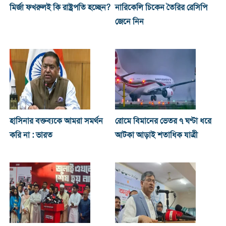
মির্জা ফখরুলই কি রাষ্ট্রপতি হচ্ছেন?
নারিকেলি চিকেন তৈরির রেসিপি
জেনে নিন
হাসিনার বক্তব্যকে আমরা সমর্থন
রোমে বিমানের ভেতর ৭ ঘণ্টা ধরে
করি না : ভারত
আটকা আড়াই শতাধিক যাত্রী