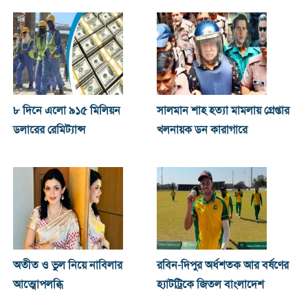
৮ দিনে এলো ৯১৫ মিলিয়ন
সালমান শাহ হত্যা মামলায় গ্রেপ্তার
ডলারের রেমিট্যান্স
খলনায়ক ডন কারাগারে
অতীত ও ভুল নিয়ে নাবিলার
রবিন-দিপুর অর্ধশতক আর বর্ষণের
আত্মোপলব্ধি
হ্যাটট্রিকে জিতল বাংলাদেশ