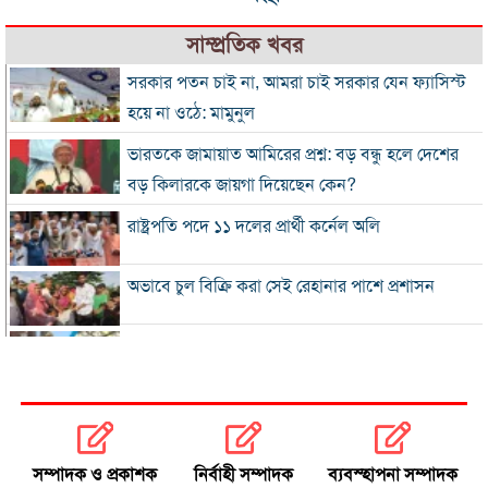
সাম্প্রতিক খবর
সরকার পতন চাই না, আমরা চাই সরকার যেন ফ্যাসিস্ট
হয়ে না ওঠে: মামুনুল
ভারতকে জামায়াত আমিরের প্রশ্ন: বড় বন্ধু হলে দেশের
বড় কিলারকে জায়গা দিয়েছেন কেন?
রাষ্ট্রপতি পদে ১১ দলের প্রার্থী কর্নেল অলি
অভাবে চুল বিক্রি করা সেই রেহানার পাশে প্রশাসন
৮ দিনে এলো ৯১৫ মিলিয়ন ডলারের রেমিট্যান্স
সালমান শাহ হত্যা মামলায় গ্রেপ্তার খলনায়ক ডন
কারাগারে
সম্পাদক ও প্রকাশক
নির্বাহী সম্পাদক
ব্যবস্হাপনা সম্পাদক
অতীত ও ভুল নিয়ে নাবিলার আত্মোপলব্ধি