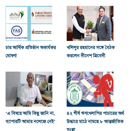
চার আর্থিক প্রতিষ্ঠান অকার্যকর
খ‌লিলুর রহমানের সঙ্গে বৈঠক
ঘোষণা
করলেন দীনেশ ত্রিবেদী
‘এ বিষয়ে আমি কিছু জানি না,
৪২ শীর্ষ ঋণখেলাপির পাচারের অর্থ
ব্যাপারটি আমার নলেজে নেই’
উদ্ধারে মাঠে নামছে ৮ আন্তর্জাতিক
সংস্থা