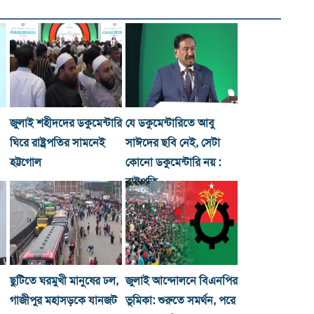
জুলাই শহীদদের ডকুমেন্টারি
যে ডকুমেন্টারিতে আবু
ঘিরে রাষ্ট্রপতির সামনেই
সাঈদের ছবি নেই, সেটা
হট্টগোল
কোনো ডকুমেন্টারি নয় :
রাষ্ট্রপতি
ছুটিতে ঘরমুখী মানুষের ঢল,
জুলাই আন্দোলনে বিএনপির
গাজীপুর মহাসড়কে যানজট
ভূমিকা: শুরুতে সমর্থন, পরে