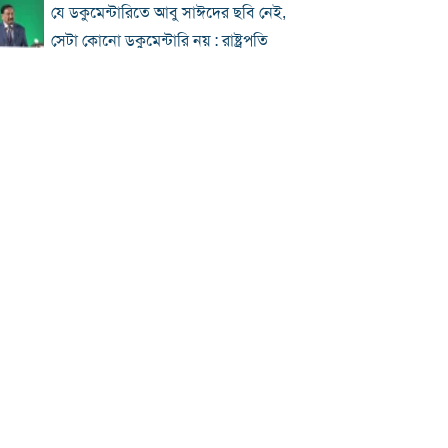
যে ডকুমেন্টারিতে আবু সাঈদের ছবি নেই,
সেটা কোনো ডকুমেন্টারি নয় : রাষ্ট্রপতি
প্রধানমন্ত্রীকে নিয়ে পোস্ট, এনসিপি নেতা
গ্রেফতার
জুলাই জাদুঘর হবে পথ দেখানোর স্থান:
ইউনূস
ছুটিতে ঘরমুখী মানুষের ঢল, গাজীপুর
মহাসড়কে যানজট
জুলাই আন্দোলনে বিএনপির ভূমিকা: শুরুতে
সমর্থন, পরে রাজপথে সক্রিয়তা
হাসিনার দেশত্যাগের পর যেভাবে প্রতিক্রিয়া
জানিয়েছিল বিশ্ব
ঢাকায় দুপুরে বজ্রসহ বৃষ্টির সম্ভাবনা