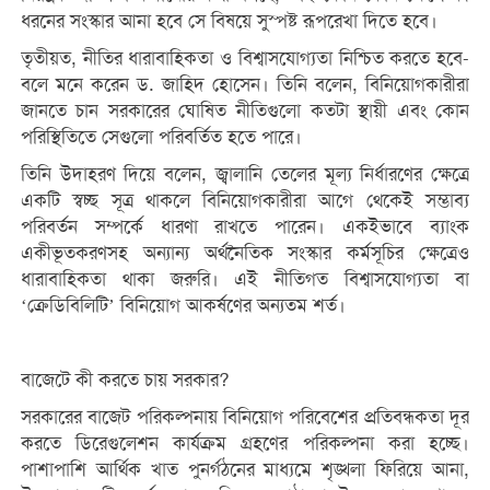
ধরনের সংস্কার আনা হবে সে বিষয়ে সুস্পষ্ট রূপরেখা দিতে হবে।
তৃতীয়ত, নীতির ধারাবাহিকতা ও বিশ্বাসযোগ্যতা নিশ্চিত করতে হবে-
বলে মনে করেন ড. জাহিদ হোসেন। তিনি বলেন, বিনিয়োগকারীরা
জানতে চান সরকারের ঘোষিত নীতিগুলো কতটা স্থায়ী এবং কোন
পরিস্থিতিতে সেগুলো পরিবর্তিত হতে পারে।
তিনি উদাহরণ দিয়ে বলেন, জ্বালানি তেলের মূল্য নির্ধারণের ক্ষেত্রে
একটি স্বচ্ছ সূত্র থাকলে বিনিয়োগকারীরা আগে থেকেই সম্ভাব্য
পরিবর্তন সম্পর্কে ধারণা রাখতে পারেন। একইভাবে ব্যাংক
একীভূতকরণসহ অন্যান্য অর্থনৈতিক সংস্কার কর্মসূচির ক্ষেত্রেও
ধারাবাহিকতা থাকা জরুরি। এই নীতিগত বিশ্বাসযোগ্যতা বা
‘ক্রেডিবিলিটি’ বিনিয়োগ আকর্ষণের অন্যতম শর্ত।
বাজেটে কী করতে চায় সরকার?
সরকারের বাজেট পরিকল্পনায় বিনিয়োগ পরিবেশের প্রতিবন্ধকতা দূর
করতে ডিরেগুলেশন কার্যক্রম গ্রহণের পরিকল্পনা করা হচ্ছে।
পাশাপাশি আর্থিক খাত পুনর্গঠনের মাধ্যমে শৃঙ্খলা ফিরিয়ে আনা,