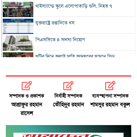
থাইল্যান্ডে স্কুলে এলোপাতাড়ি গুলি, নিহত ৭
যুক্তরাষ্ট্রে রপ্তানিতে ধস
পিএসসিতে ৪ সদস্য নিয়োগ
ছুটির দিনে জুলাই স্মৃতি জাদুঘরের সামনে ভিড়
২০০ টাকার নিচে নেই মাছ ও মুরগি, ডিমের ডজন ১৫০
নতুন বিদেশি কোচের খোঁজে বিসিবি
সম্পাদক ও প্রকাশক
নির্বাহী সম্পাদক
ব্যবস্হাপনা সম্পাদক
আশ্রাফুর রহমান
তৌহিদুর রহমান
শামসুর রহমান বকুল
শীর্ষ মাদক কারবারিদের তালিকা প্রস্তুত করা হচ্ছে:
রাসেল
স্বরাষ্ট্রমন্ত্রী
বগুড়ায় বাসচাপায় নিহত ৬