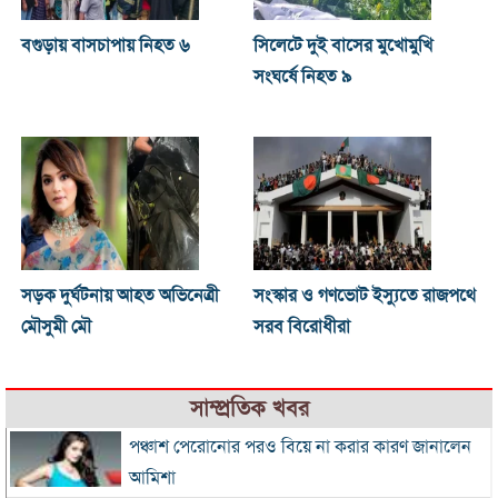
বগুড়ায় বাসচাপায় নিহত ৬
সিলেটে দুই বাসের মুখোমুখি
সংঘর্ষে নিহত ৯
সড়ক দুর্ঘটনায় আহত অভিনেত্রী
সংস্কার ও গণভোট ইস্যুতে রাজপথে
মৌসুমী মৌ
সরব বিরোধীরা
সাম্প্রতিক খবর
পঞ্চাশ পেরোনোর পরও বিয়ে না করার কারণ জানালেন
আমিশা