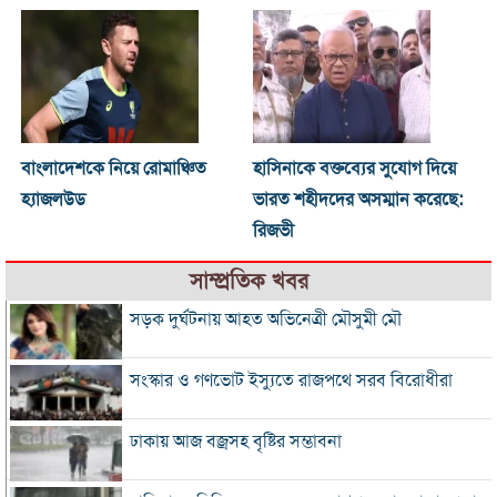
বাংলাদেশকে নিয়ে রোমাঞ্চিত
হাসিনাকে বক্তব্যের সুযোগ দিয়ে
হ্যাজলউড
ভারত শহীদদের অসম্মান করেছে:
রিজভী
সাম্প্রতিক খবর
সড়ক দুর্ঘটনায় আহত অভিনেত্রী মৌসুমী মৌ
সংস্কার ও গণভোট ইস্যুতে রাজপথে সরব বিরোধীরা
ঢাকায় আজ বজ্রসহ বৃষ্টির সম্ভাবনা