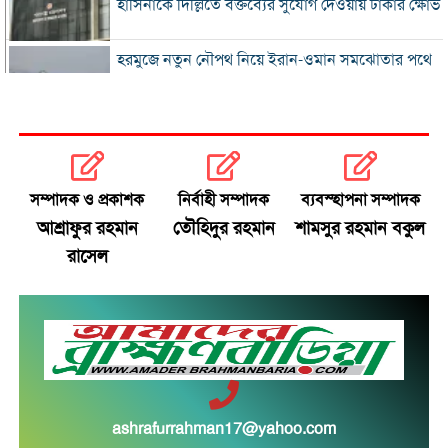
হাসিনাকে দিল্লিতে বক্তব্যের সুযোগ দেওয়ায় ঢাকার ক্ষোভ
হরমুজে নতুন নৌপথ নিয়ে ইরান-ওমান সমঝোতার পথে
‘জুলাই স্মৃতি জাদুঘর’ খুলে দেওয়া হলো দর্শনার্থীদের জন্য
ভুল স্বীকার করে ক্ষমা চাইল ফিফা
সম্পাদক ও প্রকাশক
নির্বাহী সম্পাদক
ব্যবস্হাপনা সম্পাদক
স্বর্ণের ভরি বাড়ল প্রায় ১০ হাজার টাকা
আশ্রাফুর রহমান
তৌহিদুর রহমান
শামসুর রহমান বকুল
রাসেল
মোদির পোস্ট সীমিত করায় ভারতের কাছে ক্ষমা চাইল
মেটা
সচিবালয়মুখী ১১ দলীয় পদযাত্রায় পুলিশের বাধা
বাংলাদেশকে নিয়ে রোমাঞ্চিত হ্যাজলউড
ashrafurrahman17@yahoo.com