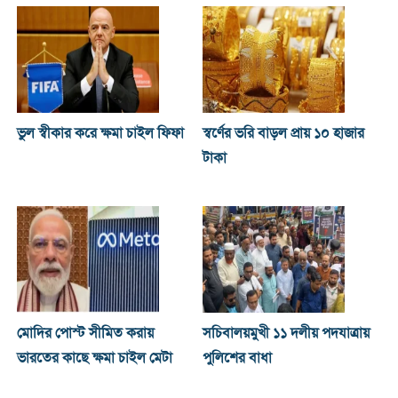
ভুল স্বীকার করে ক্ষমা চাইল ফিফা
স্বর্ণের ভরি বাড়ল প্রায় ১০ হাজার
টাকা
মোদির পোস্ট সীমিত করায়
সচিবালয়মুখী ১১ দলীয় পদযাত্রায়
ভারতের কাছে ক্ষমা চাইল মেটা
পুলিশের বাধা