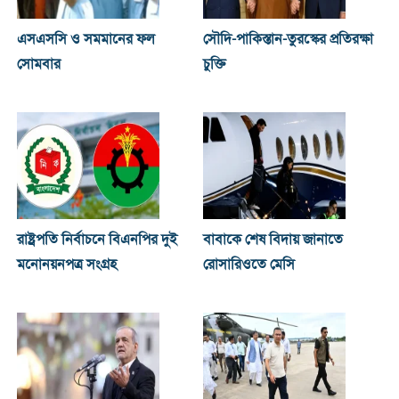
এসএসসি ও সমমানের ফল
সৌদি-পাকিস্তান-তুরস্কের প্রতিরক্ষা
সোমবার
চুক্তি
রাষ্ট্রপতি নির্বাচনে বিএনপির দুই
বাবাকে শেষ বিদায় জানাতে
মনোনয়নপত্র সংগ্রহ
রোসারিওতে মেসি