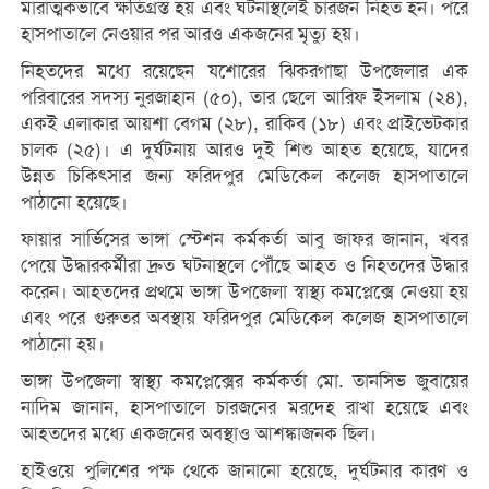
মারাত্মকভাবে ক্ষতিগ্রস্ত হয় এবং ঘটনাস্থলেই চারজন নিহত হন। পরে
হাসপাতালে নেওয়ার পর আরও একজনের মৃত্যু হয়।
নিহতদের মধ্যে রয়েছেন যশোরের ঝিকরগাছা উপজেলার এক
পরিবারের সদস্য নুরজাহান (৫০), তার ছেলে আরিফ ইসলাম (২৪),
একই এলাকার আয়শা বেগম (২৮), রাকিব (১৮) এবং প্রাইভেটকার
চালক (২৫)। এ দুর্ঘটনায় আরও দুই শিশু আহত হয়েছে, যাদের
উন্নত চিকিৎসার জন্য ফরিদপুর মেডিকেল কলেজ হাসপাতালে
পাঠানো হয়েছে।
ফায়ার সার্ভিসের ভাঙ্গা স্টেশন কর্মকর্তা আবু জাফর জানান, খবর
পেয়ে উদ্ধারকর্মীরা দ্রুত ঘটনাস্থলে পৌঁছে আহত ও নিহতদের উদ্ধার
করেন। আহতদের প্রথমে ভাঙ্গা উপজেলা স্বাস্থ্য কমপ্লেক্সে নেওয়া হয়
এবং পরে গুরুতর অবস্থায় ফরিদপুর মেডিকেল কলেজ হাসপাতালে
পাঠানো হয়।
ভাঙ্গা উপজেলা স্বাস্থ্য কমপ্লেক্সের কর্মকর্তা মো. তানসিভ জুবায়ের
নাদিম জানান, হাসপাতালে চারজনের মরদেহ রাখা হয়েছে এবং
আহতদের মধ্যে একজনের অবস্থাও আশঙ্কাজনক ছিল।
হাইওয়ে পুলিশের পক্ষ থেকে জানানো হয়েছে, দুর্ঘটনার কারণ ও