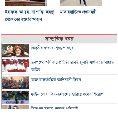
ইরানকে ‘না যুদ্ধ, না শান্তি’ অবস্থা
মাতারবাড়িতে প্রধানমন্ত্রী
থেকে বের হওয়ার আহ্বান
সাম্প্রতিক খবর
রিজভীর বক্তব্যে ক্ষুব্ধ শাবনূর
জনগণের অধিকার প্রতিষ্ঠা হলেই জুলাই সার্থক: জামায়াত
আমির
আজ আন্তর্জাতিক আদিবাসী দিবস
ফাইনালে সাকিব-হৃদয়দের হারিয়ে গলের শিরোপা
সিঙ্গাপুর সফরে পররাষ্ট্র প্রতিমন্ত্রী