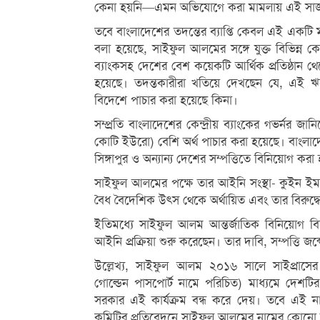
কেনা হয়নি—এমন অভিযোগে করা মামলায় এই সাজ
তবে বাংলাদেশের তদন্তের ব্যাপ্তি কেবল এই একটি মা
বলা হয়েছে, সাইফুল আলমের সঙ্গে যুক্ত বিভিন্ন ক
ব্যাংকসহ দেশের বেশ কয়েকটি আর্থিক প্রতিষ্ঠান
হয়েছে। তদন্তকারীরা খতিয়ে দেখছেন যে, এই ঋণের 
বিদেশে পাচার করা হয়েছে কিনা।
সম্প্রতি বাংলাদেশের কেন্দ্রীয় ব্যাংকের গভর্নর 
কোটি ইউরো) বেশি অর্থ পাচার করা হয়েছে। বাংলাদেশ
সিঙ্গাপুর ও অন্যান্য দেশের সম্পত্তিতে বিনিয়োগ করা
সাইফুল আলমের পক্ষে তার আইনি সংস্থা- কুইন ইমা
বৈধ বৈদেশিক উৎস থেকে অর্থায়িত এবং তার বিরুদ্ধে 
ইতিমধ্যে সাইফুল আলম আন্তর্জাতিক বিনিয়োগ বির
আইনি প্রক্রিয়া শুরু করেছেন। তার দাবি, সম্পত্তি জব্দ
উল্লেখ্য, সাইফুল আলম ২০১৬ সালে সাইপ্রাসের ব
গোল্ডেন পাসপোর্ট নামে পরিচিত) মাধ্যমে দেশটির
সরকার এই কার্যক্রম বন্ধ করে দেয়। তবে এই নাগরিক
কমিটির প্রতিবেদনে সাইফুল আলমের নামের কোনো উ