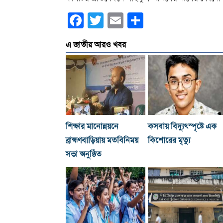
Facebook
Twitter
Email
Share
এ জাতীয় আরও খবর
শিক্ষার মানোন্নয়নে
কসবায় বিদ্যুৎস্পৃষ্টে এক
ব্রাহ্মণবাড়িয়ায় মতবিনিময়
কিশোরের মৃত্যু
সভা অনুষ্ঠিত