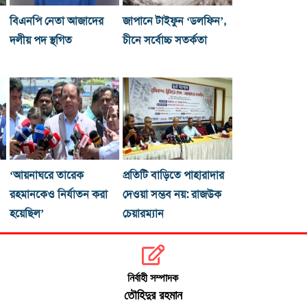
বিএনপি নেতা আজাদের
জাপানে টাইফুন ‘ডলফিন’,
দলীয় পদ স্থগিত
চীনে সর্বোচ্চ সতর্কতা
‘আয়নাঘরে তারেক
প্রতিটি বাড়িতে পাহারাদার
রহমানকেও নির্যাতন করা
দেওয়া সম্ভব নয়: রাজউক
হয়েছিল’
চেয়ারম্যান
নির্বাহী সম্পাদক
তৌহিদুর রহমান