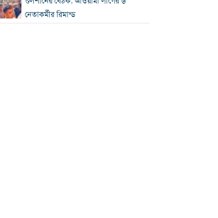
গুলশানের বৈঠক: আওয়ামী লীগের ৬
নেতাকর্মীর রিমান্ড
এসএসসি-সমমানের ফল সোমবার, জানবেন
যেভাবে
গ্যাস-বিদ্যুৎ সংকটে শিল্প, ঋণের সুদ
মওকুফ চায় চট্টগ্রাম চেম্বার
বিএনপি নেতা আজাদের দলীয় পদ স্থগিত
জাপানে টাইফুন ‘ডলফিন’, চীনে সর্বোচ্চ
সতর্কতা
জুলাই জাদুঘর থেকে গুরুত্বপূর্ণ প্রদর্শনী
সরানোর অভিযোগ
জুলাইযোদ্ধাদের যানবাহন উপহার দিলেন
প্রধানমন্ত্রী