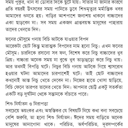
সময় পুকুর, খাল বা ডোবার দিকে ছুটে যায়। সাঁতার না জানার কারণে
প্রতি বছরই উৎসবের সময় পানিতে ডুবে শিশুমৃত্যুর মর্মান্তিক খবর
আমাদের শুনতে হয়। বাড়ির আশপাশে জলাশয় থাকলে বাচ্চাদের
একা ছাড়বেন না। সব সময় একজন প্রাপ্তবয়স্ক মানুষের পাহারায়
তাদের খেলতে দিন।
ফলের মৌসুমে গলায় বিচি আটকে যাওয়ার বিপদ
আরেকটা ছোট কিন্তু মারাত্মক বিপদের নাম হলো লিচু। এখন ফলের
মৌসুম। চারদিকে রসালো সব ফল, বিশেষ করে লিচু বাচ্চাদের খুব
প্রিয়। বাচ্চারা অনেক সময় না বুঝে খুব তাড়াহুড়ো করে লিচু খায়।
আর তখনই বিপত্তি ঘটে। লিচুর বিচি গলায় আটকে গিয়ে শ্বাসরোধ
হওয়ার ঘটনা আমাদের চারপাশেই ঘটে। তাই ছোট বাচ্চাদের
কখনোই আস্ত লিচু খেতে দেবেন না। নিজের হাতে খোসা ছাড়িয়ে,
বিচি ফেলে তারপর তাদের খেতে দিন। আপনার ছোট্ট একটু সতর্কতা
একটি বড় দুর্ঘটনা থেকে সন্তানকে বাঁচাতে পারে।
শিশু নির্যাতন ও নিরাপত্তা
সবচেয়ে ভয়ংকর এবং অস্বস্তিকর যে বিষয়টি নিয়ে কথা বলা সবচেয়ে
বেশি জরুরি, তা হলো শিশু নির্যাতন। ঈদের সময় বাড়িতে অনেক
মানুষের আনাগোনা থাকে। পরিচিত, অর্ধপরিচিত, দূরসম্পর্কের