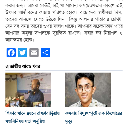
করার জন্য। আমরা কেউই চাই না সামান্য অসচেতনতার কারণে এই
উৎসব আজীবনের কান্নায় পরিণত হোক। বাচ্চাদের স্বাধীনতা দিন,
তাদের আনন্দে মেতে উঠতে দিন। কিন্তু আপনার পাহারার চোখটা
যেন সব সময় তাদের ওপর সজাগ থাকে। আপনার সচেতনতাই পারে
আপনার অমূল্য সম্পদকে সুরক্ষিত রাখতে। সবার ঈদ নিরাপদ ও
আনন্দময় হোক।
Facebook
Twitter
Email
Share
এ জাতীয় আরও খবর
শিক্ষার মানোন্নয়নে ব্রাহ্মণবাড়িয়ায়
কসবায় বিদ্যুৎস্পৃষ্টে এক কিশোরের
মতবিনিময় সভা অনুষ্ঠিত
মৃত্যু