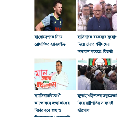
বাংলাদেশকে নিয়ে
হাসিনাকে বক্তব্যের সুযো
রোমাঞ্চিত হ্যাজলউড
দিয়ে ভারত শহীদদের
অসম্মান করেছে: রিজভী
ফ্যাসিবাদবিরোধী
জুলাই শহীদদের ডকুমেন্টা
আন্দোলনে হত্যাকাণ্ডের
ঘিরে রাষ্ট্রপতির সামনেই
বিচার হবে স্বচ্ছ ও
হট্টগোল