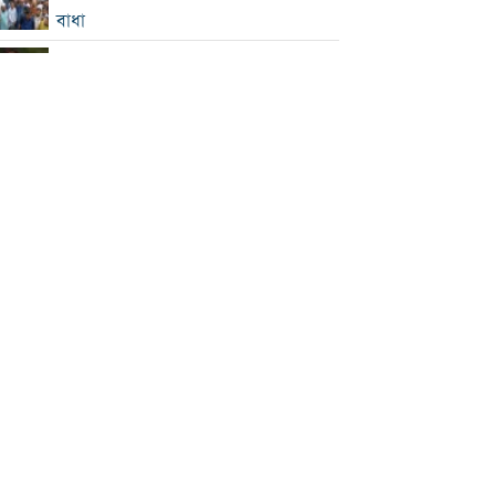
বাধা
বাংলাদেশকে নিয়ে রোমাঞ্চিত হ্যাজলউড
হাসিনাকে বক্তব্যের সুযোগ দিয়ে ভারত
শহীদদের অসম্মান করেছে: রিজভী
জুলাইয়ে সড়ক দুর্ঘটনায় প্রাণ গেল ৪১৬ জন
‘আরেকটি বিপ্লব আসন্ন’, দেশবাসীকে প্রস্তুত
থাকার আহ্বান জামায়াত আমিরের
ফ্যাসিবাদবিরোধী আন্দোলনে হত্যাকাণ্ডের
বিচার হবে স্বচ্ছ ও বিশ্বাসযোগ্য : প্রধানমন্ত্রী
জুলাই শহীদদের ডকুমেন্টারি ঘিরে রাষ্ট্রপতির
সামনেই হট্টগোল
যে ডকুমেন্টারিতে আবু সাঈদের ছবি নেই,