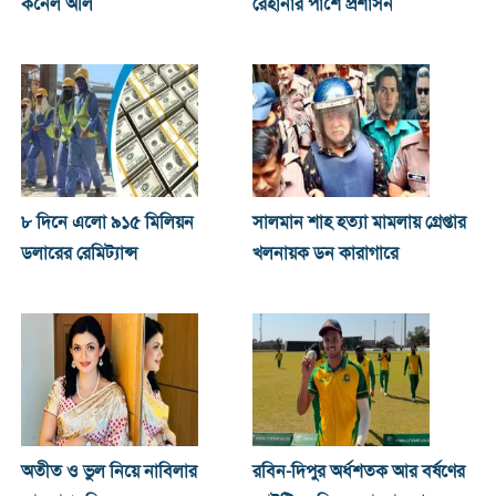
কর্নেল অলি
রেহানার পাশে প্রশাসন
৮ দিনে এলো ৯১৫ মিলিয়ন
সালমান শাহ হত্যা মামলায় গ্রেপ্তার
ডলারের রেমিট্যান্স
খলনায়ক ডন কারাগারে
অতীত ও ভুল নিয়ে নাবিলার
রবিন-দিপুর অর্ধশতক আর বর্ষণের