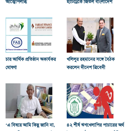
আত্মোপলব্ধি
হ্যাটট্রিকে জিতল বাংলাদেশ
চার আর্থিক প্রতিষ্ঠান অকার্যকর
খ‌লিলুর রহমানের সঙ্গে বৈঠক
ঘোষণা
করলেন দীনেশ ত্রিবেদী
‘এ বিষয়ে আমি কিছু জানি না,
৪২ শীর্ষ ঋণখেলাপির পাচারের অর্থ