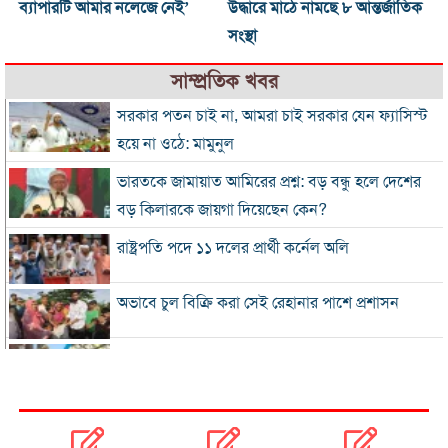
ব্যাপারটি আমার নলেজে নেই’
উদ্ধারে মাঠে নামছে ৮ আন্তর্জাতিক
সংস্থা
সাম্প্রতিক খবর
সরকার পতন চাই না, আমরা চাই সরকার যেন ফ্যাসিস্ট
হয়ে না ওঠে: মামুনুল
ভারতকে জামায়াত আমিরের প্রশ্ন: বড় বন্ধু হলে দেশের
বড় কিলারকে জায়গা দিয়েছেন কেন?
রাষ্ট্রপতি পদে ১১ দলের প্রার্থী কর্নেল অলি
অভাবে চুল বিক্রি করা সেই রেহানার পাশে প্রশাসন
৮ দিনে এলো ৯১৫ মিলিয়ন ডলারের রেমিট্যান্স
সালমান শাহ হত্যা মামলায় গ্রেপ্তার খলনায়ক ডন
কারাগারে