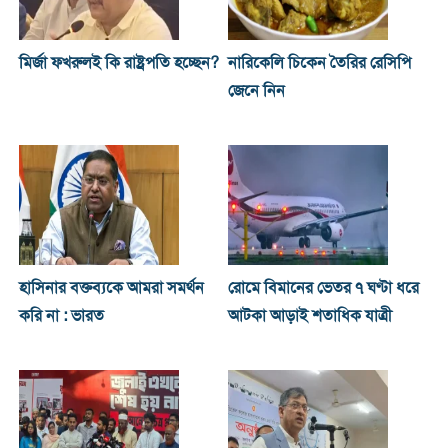
মির্জা ফখরুলই কি রাষ্ট্রপতি হচ্ছেন?
নারিকেলি চিকেন তৈরির রেসিপি
জেনে নিন
হাসিনার বক্তব্যকে আমরা সমর্থন
রোমে বিমানের ভেতর ৭ ঘণ্টা ধরে
করি না : ভারত
আটকা আড়াই শতাধিক যাত্রী