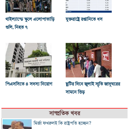
থাইল্যান্ডে স্কুলে এলোপাতাড়ি
যুক্তরাষ্ট্রে রপ্তানিতে ধস
গুলি, নিহত ৭
পিএসসিতে ৪ সদস্য নিয়োগ
ছুটির দিনে জুলাই স্মৃতি জাদুঘরের
সামনে ভিড়
সাম্প্রতিক খবর
মির্জা ফখরুলই কি রাষ্ট্রপতি হচ্ছেন?