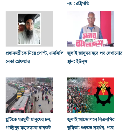
নয় : রাষ্ট্রপতি
প্রধানমন্ত্রীকে নিয়ে পোস্ট, এনসিপি
জুলাই জাদুঘর হবে পথ দেখানোর
নেতা গ্রেফতার
স্থান: ইউনূস
ছুটিতে ঘরমুখী মানুষের ঢল,
জুলাই আন্দোলনে বিএনপির
গাজীপুর মহাসড়কে যানজট
ভূমিকা: শুরুতে সমর্থন, পরে