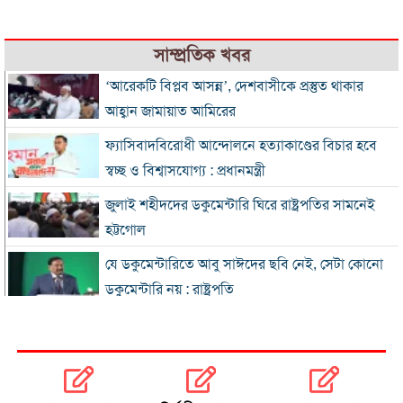
সাম্প্রতিক খবর
‘আরেকটি বিপ্লব আসন্ন’, দেশবাসীকে প্রস্তুত থাকার
আহ্বান জামায়াত আমিরের
ফ্যাসিবাদবিরোধী আন্দোলনে হত্যাকাণ্ডের বিচার হবে
স্বচ্ছ ও বিশ্বাসযোগ্য : প্রধানমন্ত্রী
জুলাই শহীদদের ডকুমেন্টারি ঘিরে রাষ্ট্রপতির সামনেই
হট্টগোল
যে ডকুমেন্টারিতে আবু সাঈদের ছবি নেই, সেটা কোনো
ডকুমেন্টারি নয় : রাষ্ট্রপতি
প্রধানমন্ত্রীকে নিয়ে পোস্ট, এনসিপি নেতা গ্রেফতার
জুলাই জাদুঘর হবে পথ দেখানোর স্থান: ইউনূস