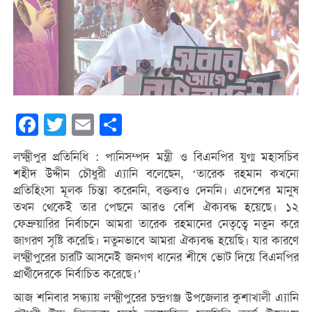
Facebook
Twitter
Email
Share
লক্ষ্মীপুর প্রতিনিধি : পানিসম্পদ মন্ত্রী ও বিএনপির যুগ্ম মহাসচিব
শহীদ উদ্দীন চৌধুরী এ্যানি বলেছেন, ‘তারেক রহমান কখনো
প্রতিহিংসা মূলক চিন্তা করেননি, বক্তব্যও দেননি। এদেশের মানুষ
তখন থেকেই তার পেছনে আরও বেশি ঐক্যবদ্ধ হয়েছে। ১২
ফেব্রুয়ারির নির্বাচনে আমরা তারেক রহমানের নেতৃত্বে নতুন করে
জাগরণ সৃষ্টি করেছি। নতুনভাবে আমরা ঐক্যবদ্ধ হয়েছি। যার কারণে
লক্ষ্মীপুরের চারটি আসনেই জনগণ ধানের শীষে ভোট দিয়ে বিএনপির
প্রার্থীদেরকে নির্বাচিত করেছে।’
আজ শনিবার সন্ধ্যায় লক্ষ্মীপুরের চন্দ্রগঞ্জ উপজেলার কুশাখালী এ্যানি