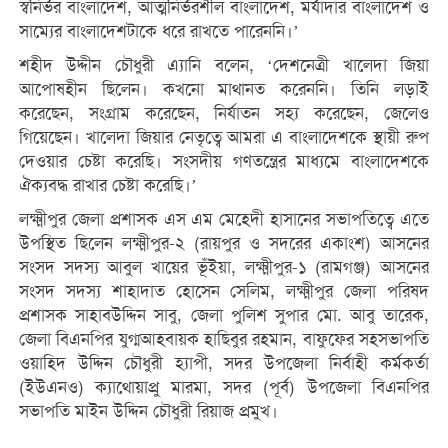
স্বনির্ভর বাংলাদেশ, আত্মনির্ভরশীল বাংলাদেশ, মর্যাদার বাংলাদেশ ও
সাম্যের বাংলাদেশটাকে ধরে রাখতে পারেননি।’
শহীদ উদ্দীন চৌধুরী এ্যানি বলেন, ‘দেশনেত্রী খালেদা জিয়া
আপোষহীন ছিলেন। কখনো মাথানত করেননি। তিনি লড়াই
করেছেন, সংগ্রাম করেছেন, নির্যাতন সহ্য করেছেন, জেলেও
গিয়েছেন। খালেদা জিয়ার নেতৃত্বে আমরা এ বাংলাদেশকে স্থায়ী রুপ
দেওয়ার চেষ্টা করেছি। সংসদীয় গণতন্ত্রের মাধ্যমে বাংলাদেশকে
ঐক্যবদ্ধ রাখার চেষ্টা করেছি।’
লক্ষ্মীপুর জেলা প্রশাসক এস এম মেহেদী হাসানের সভাপতিত্বে এতে
উপস্থিত ছিলেন লক্ষ্মীপুর-২ (রায়পুর ও সদরের একাংশ) আসনের
সংসদ সদস্য আবুল খায়ের ভূঁইয়া, লক্ষ্মীপুর-১ (রামগঞ্জ) আসনের
সংসদ সদস্য শাহাদাত হোসেন সেলিম, লক্ষ্মীপুর জেলা পরিষদ
প্রশাসক সাহাবউদ্দিন সাবু, জেলা পুলিশ সুপার মো. আবু তারেক,
জেলা বিএনপির যুগ্মআহবায়ক হাছিবুর রহমান, বাফুফের সহসভাপতি
ওয়াহিদ উদ্দিন চৌধুরী হ্যাপী, সদর উপজেলা নির্বাহী কর্মকর্তা
(ইউএনও) ক্যাথোয়াপ্রু মারমা, সদর (পূর্ব) উপজেলা বিএনপির
সভাপতি মাইন উদ্দিন চৌধুরী রিয়াজ প্রমুখ।