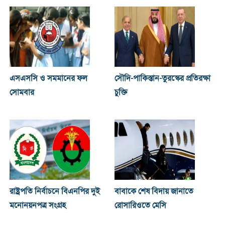
এসএসসি ও সমমানের ফল
সৌদি-পাকিস্তান-তুরস্কের প্রতিরক্ষা
সোমবার
চুক্তি
রাষ্ট্রপতি নির্বাচনে বিএনপির দুই
বাবাকে শেষ বিদায় জানাতে
মনোনয়নপত্র সংগ্রহ
রোসারিওতে মেসি