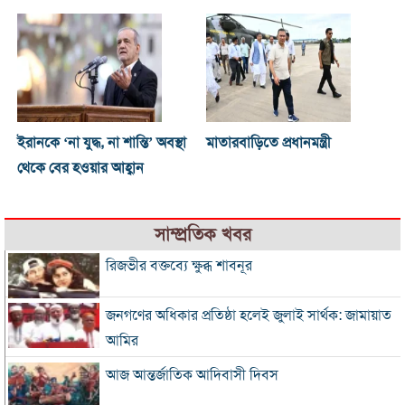
ইরানকে ‘না যুদ্ধ, না শান্তি’ অবস্থা
মাতারবাড়িতে প্রধানমন্ত্রী
থেকে বের হওয়ার আহ্বান
সাম্প্রতিক খবর
রিজভীর বক্তব্যে ক্ষুব্ধ শাবনূর
জনগণের অধিকার প্রতিষ্ঠা হলেই জুলাই সার্থক: জামায়াত
আমির
আজ আন্তর্জাতিক আদিবাসী দিবস