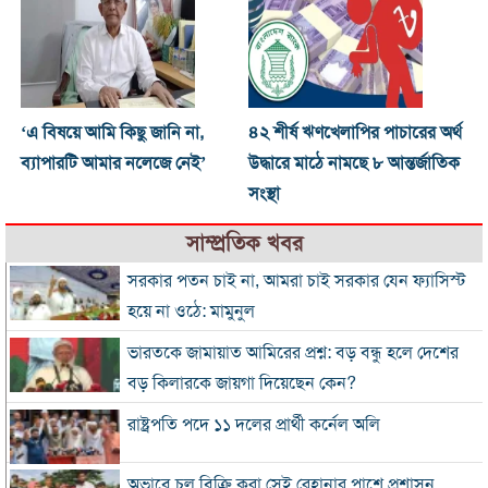
‘এ বিষয়ে আমি কিছু জানি না,
৪২ শীর্ষ ঋণখেলাপির পাচারের অর্থ
ব্যাপারটি আমার নলেজে নেই’
উদ্ধারে মাঠে নামছে ৮ আন্তর্জাতিক
সংস্থা
সাম্প্রতিক খবর
সরকার পতন চাই না, আমরা চাই সরকার যেন ফ্যাসিস্ট
হয়ে না ওঠে: মামুনুল
ভারতকে জামায়াত আমিরের প্রশ্ন: বড় বন্ধু হলে দেশের
বড় কিলারকে জায়গা দিয়েছেন কেন?
রাষ্ট্রপতি পদে ১১ দলের প্রার্থী কর্নেল অলি
অভাবে চুল বিক্রি করা সেই রেহানার পাশে প্রশাসন