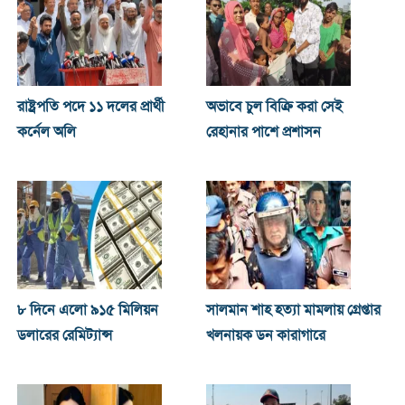
রাষ্ট্রপতি পদে ১১ দলের প্রার্থী
অভাবে চুল বিক্রি করা সেই
কর্নেল অলি
রেহানার পাশে প্রশাসন
৮ দিনে এলো ৯১৫ মিলিয়ন
সালমান শাহ হত্যা মামলায় গ্রেপ্তার
ডলারের রেমিট্যান্স
খলনায়ক ডন কারাগারে