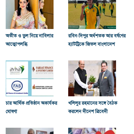
অতীত ও ভুল নিয়ে নাবিলার
রবিন-দিপুর অর্ধশতক আর বর্ষণের
আত্মোপলব্ধি
হ্যাটট্রিকে জিতল বাংলাদেশ
চার আর্থিক প্রতিষ্ঠান অকার্যকর
খ‌লিলুর রহমানের সঙ্গে বৈঠক
ঘোষণা
করলেন দীনেশ ত্রিবেদী