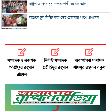
রাষ্ট্রপতি পদে ১১ দলের প্রার্থী কর্নেল অলি
অভাবে চুল বিক্রি করা সেই রেহানার পাশে প্রশাসন
৮ দিনে এলো ৯১৫ মিলিয়ন ডলারের রেমিট্যান্স
সালমান শাহ হত্যা মামলায় গ্রেপ্তার খলনায়ক ডন
কারাগারে
সম্পাদক ও প্রকাশক
নির্বাহী সম্পাদক
ব্যবস্হাপনা সম্পাদক
অতীত ও ভুল নিয়ে নাবিলার আত্মোপলব্ধি
আশ্রাফুর রহমান
তৌহিদুর রহমান
শামসুর রহমান বকুল
রাসেল
রবিন-দিপুর অর্ধশতক আর বর্ষণের হ্যাটট্রিকে জিতল
বাংলাদেশ
চার আর্থিক প্রতিষ্ঠান অকার্যকর ঘোষণা
খ‌লিলুর রহমানের সঙ্গে বৈঠক করলেন দীনেশ ত্রিবেদী