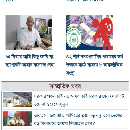
‘এ বিষয়ে আমি কিছু জানি না,
৪২ শীর্ষ ঋণখেলাপির পাচারের অর্থ
ব্যাপারটি আমার নলেজে নেই’
উদ্ধারে মাঠে নামছে ৮ আন্তর্জাতিক
সংস্থা
সাম্প্রতিক খবর
সরকার পতন চাই না, আমরা চাই সরকার যেন ফ্যাসিস্ট
হয়ে না ওঠে: মামুনুল
ভারতকে জামায়াত আমিরের প্রশ্ন: বড় বন্ধু হলে দেশের
বড় কিলারকে জায়গা দিয়েছেন কেন?