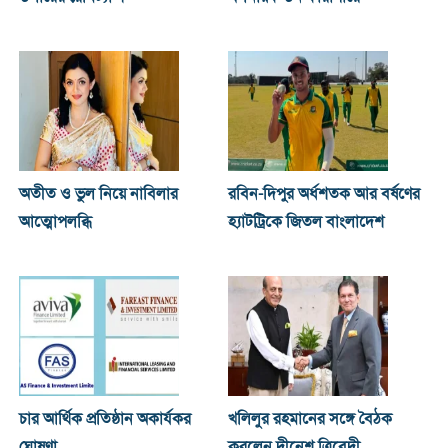
অতীত ও ভুল নিয়ে নাবিলার
রবিন-দিপুর অর্ধশতক আর বর্ষণের
আত্মোপলব্ধি
হ্যাটট্রিকে জিতল বাংলাদেশ
চার আর্থিক প্রতিষ্ঠান অকার্যকর
খ‌লিলুর রহমানের সঙ্গে বৈঠক
ঘোষণা
করলেন দীনেশ ত্রিবেদী