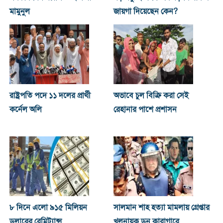
মামুনুল
জায়গা দিয়েছেন কেন?
রাষ্ট্রপতি পদে ১১ দলের প্রার্থী
অভাবে চুল বিক্রি করা সেই
কর্নেল অলি
রেহানার পাশে প্রশাসন
৮ দিনে এলো ৯১৫ মিলিয়ন
সালমান শাহ হত্যা মামলায় গ্রেপ্তার
ডলারের রেমিট্যান্স
খলনায়ক ডন কারাগারে