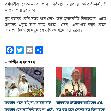
কর্মচারীরা বেতন-ভাতা পান। বর্তমানে সরকারি কর্মকর্তা-কর্মচারী
আছেন প্রায় ১৫ লাখ।
দুই বছরের বেশি সময় ধরে দেশে উচ্চ মূল্যস্ফীতি বিরাজমান। এতে
মানুষের প্রকৃত আয় কমে যাচ্ছে। এমন প্রেক্ষাপটে নতুন বেতন
কাঠামো নির্ধারণে নতুন পে কমিশন গঠন করা হলো।
Facebook
Twitter
Email
Share
এ জাতীয় আরও খবর
সরকার পতন চাই না, আমরা চাই
ভারতকে জামায়াত আমিরের প্রশ্ন:
সরকার যেন ফ্যাসিস্ট হয়ে না ওঠে:
বড় বন্ধু হলে দেশের বড় কিলারকে