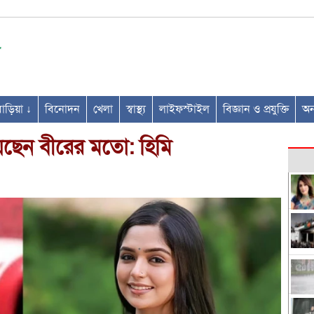
ণবাড়িয়া ↓
বিনোদন
খেলা
স্বাস্থ্য
লাইফস্টাইল
বিজ্ঞান ও প্রযুক্তি
অন্
েছেন বীরের মতো: হিমি