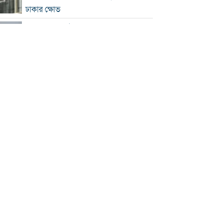
ঢাকার ক্ষোভ
হরমুজে নতুন নৌপথ নিয়ে ইরান-ওমান
সমঝোতার পথে
‘জুলাই স্মৃতি জাদুঘর’ খুলে দেওয়া হলো
দর্শনার্থীদের জন্য
ভুল স্বীকার করে ক্ষমা চাইল ফিফা
স্বর্ণের ভরি বাড়ল প্রায় ১০ হাজার টাকা
মোদির পোস্ট সীমিত করায় ভারতের কাছে
ক্ষমা চাইল মেটা
সচিবালয়মুখী ১১ দলীয় পদযাত্রায় পুলিশের
বাধা
বাংলাদেশকে নিয়ে রোমাঞ্চিত হ্যাজলউড