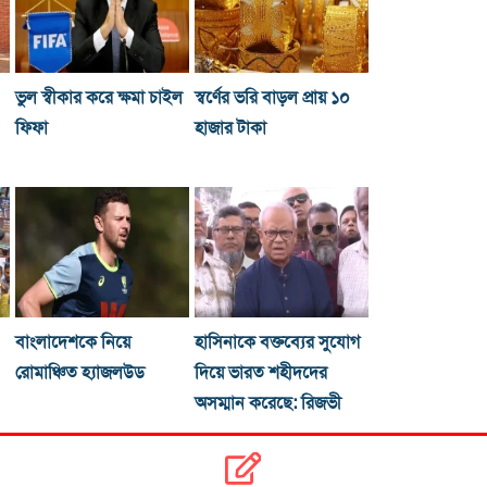
ভুল স্বীকার করে ক্ষমা চাইল
স্বর্ণের ভরি বাড়ল প্রায় ১০
ফিফা
হাজার টাকা
বাংলাদেশকে নিয়ে
হাসিনাকে বক্তব্যের সুযোগ
রোমাঞ্চিত হ্যাজলউড
দিয়ে ভারত শহীদদের
অসম্মান করেছে: রিজভী