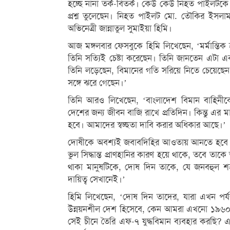
হচ্ছে নানা তর্ক-বিতর্ক। কেউ কেউ নিহত পাইলটকে
প্রশ্ন তুলেছেন। নিহত পাইলট মো. তৌকির ইসলাম
অভিনেত্রী জান্নাতুল সুমাইয়া হিমি।
আজ মঙ্গলবার ফেসবুকে হিমি লিখেছেন, ‘মর্মান্তি
তিনি সত্যিই চেষ্টা করেছেন। তিনি জানতেন এটা একট
তিনি লড়েছেন, বিমানের গতি সরিয়ে নিতে চেয়েছ
সঙ্গে ঝরে গেছেন।’
তিনি আরও লিখেছেন, ‘বাংলাদেশ বিমান বাহিনীকে
দেশের জন্য জীবন বাজি রাখে প্রতিদিন। কিন্তু এর
হবে। আমাদের স্বচ্ছতা দাবি করার অধিকার আছে।’
দোষীকে অবশ্যই জবাবদিহির আওতায় আনতে হবে জ
ভুল সিদ্ধান্ত প্রাণহানির কারণ হয়ে থাকে, তবে
থাকা মানুষটিকে, দোষ দিন তাকে, যে জনবহুল শহ
দায়িত্ব সেখানেই।’
হিমি লিখেছেন, ‘দোষ দিন তাদের, যারা এখন পর্যন
উন্নয়নশীল দেশ হিসেবে, কেন আমরা এখনো ১৯৬০ 
সেই চীনে তৈরি এফ-৭ যুদ্ধবিমান ব্যবহার করছি? 