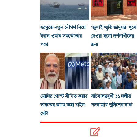
হরমুজে নতুন নৌপথ নিয়ে
‘জুলাই স্মৃতি জাদুঘর’ খুলে
ইরান-ওমান সমঝোতার
দেওয়া হলো দর্শনার্থীদের
পথে
জন্য
মোদির পোস্ট সীমিত করায়
সচিবালয়মুখী ১১ দলীয়
ভারতের কাছে ক্ষমা চাইল
পদযাত্রায় পুলিশের বাধা
মেটা