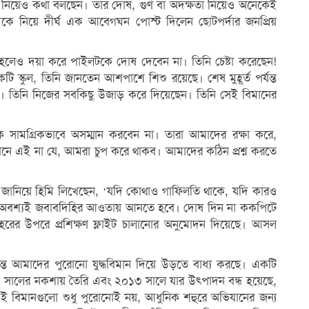
 নিয়েও কথা বলছেন। তার দোষ, গুণ বা অদক্ষতা নিয়েও অনেকেই
কে নিয়ে দীর্ঘ এক আবেগঘন পোস্ট দিলেন ছোটপর্দার জনপ্রিয়
ক হলেও দয়া করে পাইলটকে দোষ দেবেন না। তিনি চেষ্টা করেছেন!
ি স্কুল, তিনি জানতেন আশপাশে শিশু রয়েছে। শেষ মুহূর্ত পর্যন্ত
েন। তিনি নিজের সবকিছু উজাড় করে দিয়েছেন। তিনি সেই বিমানের
 সামগ্রিকভাবে অসম্মান করবেন না। তারা আমাদের রক্ষা করে,
 মানে এই না যে, আমরা চুপ করে থাকব। আমাদের কঠিন প্রশ্ন করতে
ানিয়ে হিমি লিখেছেন, ‘যদি কোথাও গাফিলতি থাকে, যদি কারও
 তাকে অবশ্যই জবাবদিহির আওতায় আনতে হবে। দোষ দিন না ককপিটে
রের উপরে প্রশিক্ষণ ফ্লাইট চালানোর অনুমোদন দিয়েছে। আসল
্ত আমাদের পুরোনো যুদ্ধবিমান দিয়ে উড়তে বাধ্য করছে। একটি
সালের নকশায় তৈরি এবং ২০১৩ সালে যার উৎপাদন বন্ধ হয়েছে,
এই বিমানগুলো শুধু পুরোনোই নয়, আধুনিক শহুরে অভিযানের জন্য