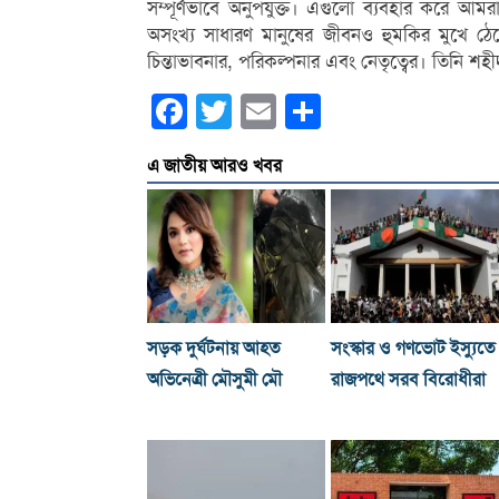
সম্পূর্ণভাবে অনুপযুক্ত। এগুলো ব্যবহার করে আ
অসংখ্য সাধারণ মানুষের জীবনও হুমকির মুখে ঠেলে
চিন্তাভাবনার, পরিকল্পনার এবং নেতৃত্বের। তিনি শ
Facebook
Twitter
Email
Share
এ জাতীয় আরও খবর
সড়ক দুর্ঘটনায় আহত
সংস্কার ও গণভোট ইস্যুতে
অভিনেত্রী মৌসুমী মৌ
রাজপথে সরব বিরোধীরা