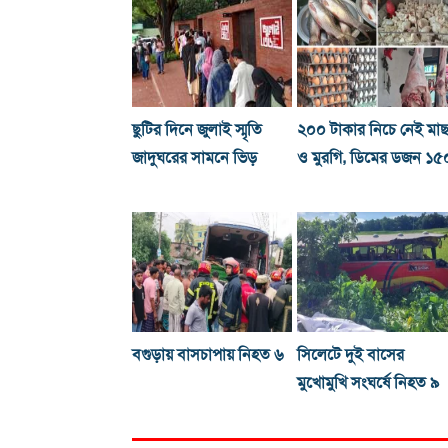
ছুটির দিনে জুলাই স্মৃতি
২০০ টাকার নিচে নেই মা
জাদুঘরের সামনে ভিড়
ও মুরগি, ডিমের ডজন ১৫
বগুড়ায় বাসচাপায় নিহত ৬
সিলেটে দুই বাসের
মুখোমুখি সংঘর্ষে নিহত ৯