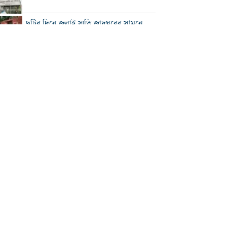
ছুটির দিনে জুলাই স্মৃতি জাদুঘরের সামনে
ভিড়
২০০ টাকার নিচে নেই মাছ ও মুরগি, ডিমের
ডজন ১৫০
নতুন বিদেশি কোচের খোঁজে বিসিবি
শীর্ষ মাদক কারবারিদের তালিকা প্রস্তুত করা
হচ্ছে: স্বরাষ্ট্রমন্ত্রী
বগুড়ায় বাসচাপায় নিহত ৬
সিলেটে দুই বাসের মুখোমুখি সংঘর্ষে নিহত
৯
সড়ক দুর্ঘটনায় আহত অভিনেত্রী মৌসুমী মৌ