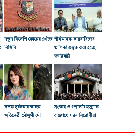
ছ
নতুন বিদেশি কোচের খোঁজে
শীর্ষ মাদক কারবারিদের
০
বিসিবি
তালিকা প্রস্তুত করা হচ্ছে:
স্বরাষ্ট্রমন্ত্রী
সড়ক দুর্ঘটনায় আহত
সংস্কার ও গণভোট ইস্যুতে
অভিনেত্রী মৌসুমী মৌ
রাজপথে সরব বিরোধীরা