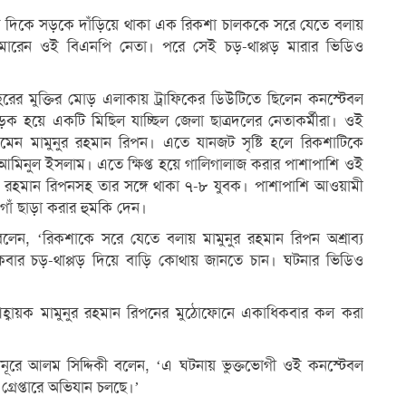
 দিকে সড়কে দাঁড়িয়ে থাকা এক রিকশা চালককে সরে যেতে বলায়
ড় মারেন ওই বিএনপি নেতা। পরে সেই চড়-থাপ্পড় মারার ভিডিও
রের মুক্তির মোড় এলাকায় ট্রাফিকের ডিউটিতে ছিলেন কনস্টেবল
 হয়ে একটি মিছিল যাচ্ছিল জেলা ছাত্রদলের নেতাকর্মীরা। ওই
নামেন মামুনুর রহমান রিপন। এতে যানজট সৃষ্টি হলে রিকশাটিকে
আমিনুল ইসলাম। এতে ক্ষিপ্ত হয়ে গালিগালাজ করার পাশাপাশি ওই
ুনুর রহমান রিপনসহ তার সঙ্গে থাকা ৭-৮ যুবক। পাশাপাশি আওয়ামী
াঁ ছাড়া করার হুমকি দেন।
েন, ‘রিকশাকে সরে যেতে বলায় মামুনুর রহমান রিপন অশ্রাব্য
ার চড়-থাপ্পড় দিয়ে বাড়ি কোথায় জানতে চান। ঘটনার ভিডিও
হ্বায়ক মামুনুর রহমান রিপনের মুঠোফোনে একাধিকবার কল করা
ি) নূরে আলম সিদ্দিকী বলেন, ‘এ ঘটনায় ভুক্তভোগী ওই কনস্টেবল
্রেপ্তারে অভিযান চলছে।’