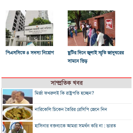
পিএসসিতে ৪ সদস্য নিয়োগ
ছুটির দিনে জুলাই স্মৃতি জাদুঘরের
সামনে ভিড়
সাম্প্রতিক খবর
মির্জা ফখরুলই কি রাষ্ট্রপতি হচ্ছেন?
নারিকেলি চিকেন তৈরির রেসিপি জেনে নিন
হাসিনার বক্তব্যকে আমরা সমর্থন করি না : ভারত