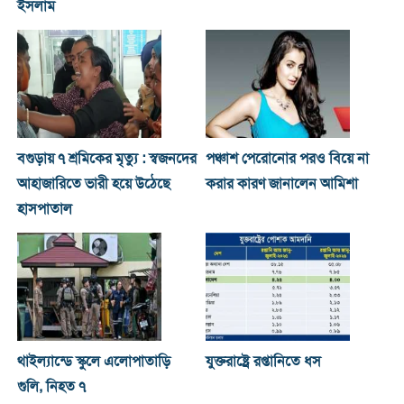
ইসলাম
বগুড়ায় ৭ শ্রমিকের মৃত্যু : স্বজনদের
পঞ্চাশ পেরোনোর পরও বিয়ে না
আহাজারিতে ভারী হয়ে উঠেছে
করার কারণ জানালেন আমিশা
হাসপাতাল
থাইল্যান্ডে স্কুলে এলোপাতাড়ি
যুক্তরাষ্ট্রে রপ্তানিতে ধস
গুলি, নিহত ৭