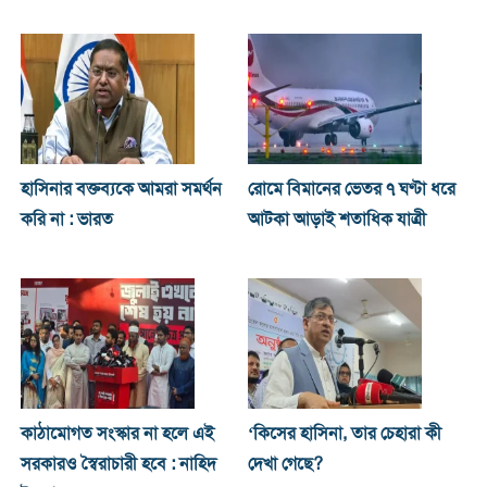
হাসিনার বক্তব্যকে আমরা সমর্থন
রোমে বিমানের ভেতর ৭ ঘণ্টা ধরে
করি না : ভারত
আটকা আড়াই শতাধিক যাত্রী
কাঠামোগত সংস্কার না হলে এই
‘কিসের হাসিনা, তার চেহারা কী
সরকারও স্বৈরাচারী হবে : নাহিদ
দেখা গেছে?