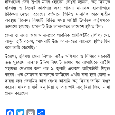
হবিগঞ্জের জেল সুপার মনির হোসেন চৌধুরী জানান, কনু মিয়াকে
হবিগঞ্জ ও সিলেট কারাগার এবং পাবনা মানসিক হাসপাতালে
চিকিৎসা দেওয়া হয়েছে। বর্তমানে তিনিও মানসিক ভারসাম্যহীন
অবস্থায় ছিলেন। বিষয়টি বিভিন্ন সময় সংশ্লিষ্ট ঊর্ধ্বতন কর্তৃপক্ষকে
জানানো হয়েছে। মামলাটি উচ্চ আদালতের আদেশে স্থগিত ছিল।
জেলা ও দায়রা জজ আদালতের পাবলিক প্রসিকিউটর (পিপি) মো.
আব্দুল হাই বলেন, ‘মামলাটি উচ্চ আদালতের আদেশে স্থগিত ছিল
বলে আমি জেনেছি।’
উল্লেখ্য, হবিগঞ্জ জেলা লিগ্যাল এইড অফিসার ও সিনিয়র সহকারী
জজ মুহম্মাদ আব্বাছ উদ্দিন বিষয়টি জানার পর আসামিকে আইনি
সহায়তা দেওয়ার জন্য গত ৯ জুলাই একজন আইনজীবী নিযুক্ত
করেন। গত সোমবার আদালতে জামিনের প্রার্থনা করা হলে জেলা ও
দায়রা জজ জেসমিন আরা বেগম আসামি কনু মিয়ার জামিন মঞ্জুর
করেন। মামলার বাদী মনু মিয়া ও তার ভাই নাসু মিয়া জিম্মা নামা
প্রদান করেছেন।
Facebook
Twitter
Email
Share