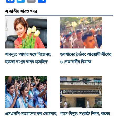
এ জাতীয় আরও খবর
শাবনূর: ‘আমার সঙ্গে বিয়ে নয়,
গুলশানের বৈঠক: আওয়ামী লীগের
হয়তো স্বপ্নের বাসর হয়েছিল’
৬ নেতাকর্মীর রিমান্ড
এসএসসি-সমমানের ফল সোমবার,
গ্যাস-বিদ্যুৎ সংকটে শিল্প, ঋণের