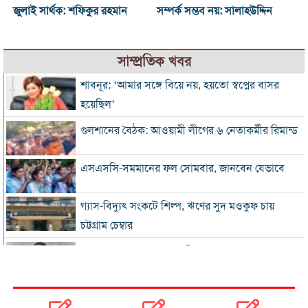
জুলাই সার্থক: শফিকুর রহমান
সম্পর্ক সম্ভব নয়: সালাহউদ্দিন
সাম্প্রতিক খবর
শাবনূর: ‘আমার সঙ্গে বিয়ে নয়, হয়তো স্বপ্নের বাসর
হয়েছিল’
গুলশানের বৈঠক: আওয়ামী লীগের ৬ নেতাকর্মীর রিমান্ড
এসএসসি-সমমানের ফল সোমবার, জানবেন যেভাবে
গ্যাস-বিদ্যুৎ সংকটে শিল্প, ঋণের সুদ মওকুফ চায়
চট্টগ্রাম চেম্বার
বিএনপি নেতা আজাদের দলীয় পদ স্থগিত
জাপানে টাইফুন ‘ডলফিন’, চীনে সর্বোচ্চ সতর্কতা