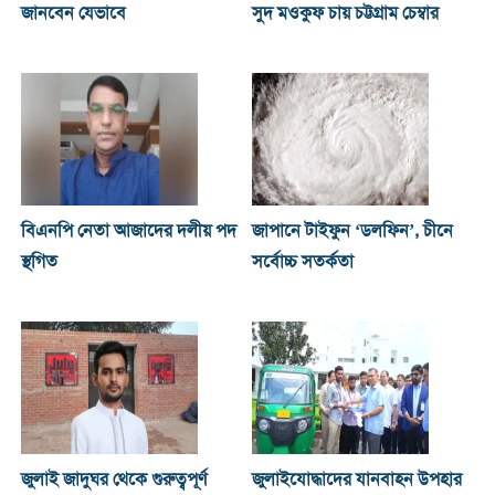
জানবেন যেভাবে
সুদ মওকুফ চায় চট্টগ্রাম চেম্বার
বিএনপি নেতা আজাদের দলীয় পদ
জাপানে টাইফুন ‘ডলফিন’, চীনে
স্থগিত
সর্বোচ্চ সতর্কতা
জুলাই জাদুঘর থেকে গুরুত্বপূর্ণ
জুলাইযোদ্ধাদের যানবাহন উপহার