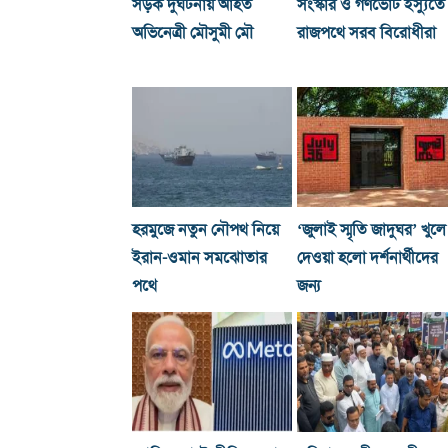
সড়ক দুর্ঘটনায় আহত
সংস্কার ও গণভোট ইস্যুতে
অভিনেত্রী মৌসুমী মৌ
রাজপথে সরব বিরোধীরা
হরমুজে নতুন নৌপথ নিয়ে
‘জুলাই স্মৃতি জাদুঘর’ খুলে
ইরান-ওমান সমঝোতার
দেওয়া হলো দর্শনার্থীদের
পথে
জন্য