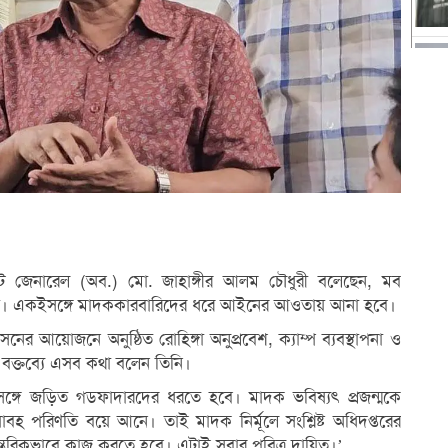
টেন্যান্ট জেনারেল (অব.) মো. জাহাঙ্গীর আলম চৌধুরী বলেছেন, মব
 নয়। একইসঙ্গে মাদককারবারিদের ধরে আইনের আওতায় আনা হবে।
নের আয়োজনে অনুষ্ঠিত রোহিঙ্গা অনুপ্রবেশ, ক্যাম্প ব্যবস্থাপনা ও
 বক্তব্যে এসব কথা বলেন তিনি।
কের সঙ্গে জড়িত গডফাদারদের ধরতে হবে। মাদক ভবিষ্যৎ প্রজন্মকে
ভয়াবহ পরিণতি বয়ে আনে। তাই মাদক নির্মূলে সংশ্লিষ্ট অধিদপ্তরের
ন্তরিকভাবে কাজ করতে হবে। এটাই সবার পবিত্র দায়িত্ব।’