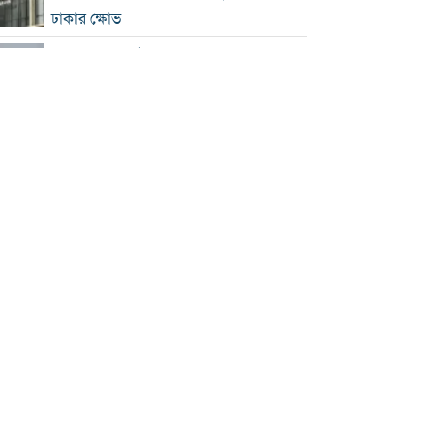
ঢাকার ক্ষোভ
হরমুজে নতুন নৌপথ নিয়ে ইরান-ওমান
সমঝোতার পথে
‘জুলাই স্মৃতি জাদুঘর’ খুলে দেওয়া হলো
দর্শনার্থীদের জন্য
ভুল স্বীকার করে ক্ষমা চাইল ফিফা
স্বর্ণের ভরি বাড়ল প্রায় ১০ হাজার টাকা
মোদির পোস্ট সীমিত করায় ভারতের কাছে
ক্ষমা চাইল মেটা
সচিবালয়মুখী ১১ দলীয় পদযাত্রায় পুলিশের
বাধা
বাংলাদেশকে নিয়ে রোমাঞ্চিত হ্যাজলউড