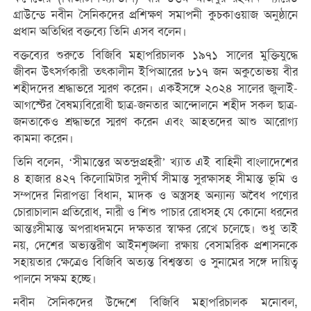
গ্রাউন্ডে নবীন সৈনিকদের প্রশিক্ষণ সমাপনী কুচকাওয়াজ অনুষ্ঠানে
প্রধান অতিথির বক্তব্যে তিনি এসব বলেন।
বক্তব্যের শুরুতে বিজিবি মহাপরিচালক ১৯৭১ সালের মুক্তিযুদ্ধে
জীবন উৎসর্গকারী তৎকালীন ইপিআরের ৮১৭ জন অকুতোভয় বীর
শহীদদের শ্রদ্ধাভরে স্মরণ করেন। একইসঙ্গে ২০২৪ সালের জুলাই-
আগস্টের বৈষম্যবিরোধী ছাত্র-জনতার আন্দোলনে শহীদ সকল ছাত্র-
জনতাকেও শ্রদ্ধাভরে স্মরণ করেন এবং আহতদের আশু আরোগ্য
কামনা করেন।
তিনি বলেন, ‘সীমান্তের অতন্দ্রপ্রহরী’ খ্যাত এই বাহিনী বাংলাদেশের
৪ হাজার ৪২৭ কিলোমিটার সুদীর্ঘ সীমান্ত সুরক্ষাসহ সীমান্ত ভূমি ও
সম্পদের নিরাপত্তা বিধান, মাদক ও অস্ত্রসহ অন্যান্য অবৈধ পণ্যের
চোরাচালান প্রতিরোধ, নারী ও শিশু পাচার রোধসহ যে কোনো ধরনের
আন্তঃসীমান্ত অপরাধদমনে দক্ষতার স্বাক্ষর রেখে চলেছে। শুধু তাই
নয়, দেশের অভ্যন্তরীণ আইনশৃঙ্খলা রক্ষায় বেসামরিক প্রশাসনকে
সহায়তার ক্ষেত্রেও বিজিবি অত্যন্ত বিশ্বস্ততা ও সুনামের সঙ্গে দায়িত্ব
পালনে সক্ষম হচ্ছে।
নবীন সৈনিকদের উদ্দেশে বিজিবি মহাপরিচালক মনোবল,