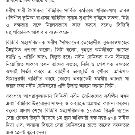
জীবনে প্রবেশ করতে যাচ্ছে।
নবীন নারী সৈনিকরা বিজিবির সার্বিক কর্মকাণ্ড পরিচালনায় আরও
গতিশীল ভূমিকা রাখাসহ বাহিনীর সুনাম-সুখ্যাতি বৃদ্ধিতে সততা, নিষ্ঠা
ও দক্ষতার সঙ্গে নিরলসভাবে কাজ করবে বলেও বিজিবি
মহাপরিচালক আশাবাদ ব্যক্ত করেন।
বিজিবি মহাপরিচালক নবীন সৈনিকদের তেজোদীপ্ত কুচকাওয়াজের
উচ্ছ্বসিত প্রশংসা করেন। তিনি বলেন, বৃহত্তর কর্মজীবনে কাজের
ব্যাপ্তি ও পরিধি আরও বিস্তৃত হবে। নবীন সৈনিকরা যখন সীমান্তে
নিয়োজিত থাকবে তখন তাদের সততা, নিষ্ঠা ও পেশাগত দক্ষতার
ওপরই নির্ভর করবে এ বাহিনীর ভাবমূর্তি ও গৌরব। প্রতিপক্ষ
সীমান্তরক্ষী বাহিনীর কাছে কোনো অবস্থাতেই নমনীয় আচরণ না
করার জন্য নবীন সৈনিকদের প্রতি উদাত্ত আহ্বান জানান তিনি।
সবশেষে আশরাফুজ্জামান সিদ্দিকী নবীন সৈনিকদের সর্বাঙ্গীন মঙ্গল
এবং বিজিবির উত্তরোত্তর সাফল্য ও অব্যাহত অগ্রযাত্রা কামনা করেন।
বক্তব্য প্রদান শেষে বিজিবি মহাপরিচালক ১০৩তম রিক্রুট ব্যাচের
সেরা চৌকস রিক্রুট হিসেবে ১ম স্থান অধিকারী বক্ষ নম্বর-৫৭৪ সাইফ
মিয়া এবং অন্যান্য বিষয়ে সেরা সৈনিকদের হাতে তাদের সফলতার
জন্য ক্রেস্ট তুলে দেন।