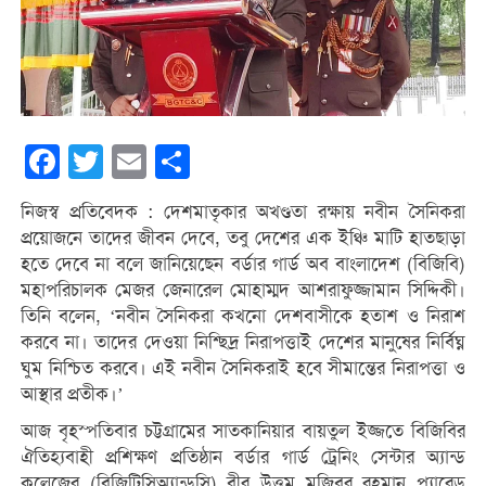
Facebook
Twitter
Email
Share
নিজস্ব প্রতিবেদক : দেশমাতৃকার অখণ্ডতা রক্ষায় নবীন সৈনিকরা
প্রয়োজনে তাদের জীবন দেবে, তবু দেশের এক ইঞ্চি মাটি হাতছাড়া
হতে দেবে না বলে জানিয়েছেন বর্ডার গার্ড অব বাংলাদেশ (বিজিবি)
মহাপরিচালক মেজর জেনারেল মোহাম্মদ আশরাফুজ্জামান সিদ্দিকী।
তিনি বলেন, ‘নবীন সৈনিকরা কখনো দেশবাসীকে হতাশ ও নিরাশ
করবে না। তাদের দেওয়া নিশ্ছিদ্র নিরাপত্তাই দেশের মানুষের নির্বিঘ্ন
ঘুম নিশ্চিত করবে। এই নবীন সৈনিকরাই হবে সীমান্তের নিরাপত্তা ও
আস্থার প্রতীক।’
আজ বৃহস্পতিবার চট্টগ্রামের সাতকানিয়ার বায়তুল ইজ্জতে বিজিবির
ঐতিহ্যবাহী প্রশিক্ষণ প্রতিষ্ঠান বর্ডার গার্ড ট্রেনিং সেন্টার অ্যান্ড
কলেজের (বিজিটিসিঅ্যান্ডসি) বীর উত্তম মজিবুর রহমান প্যারেড