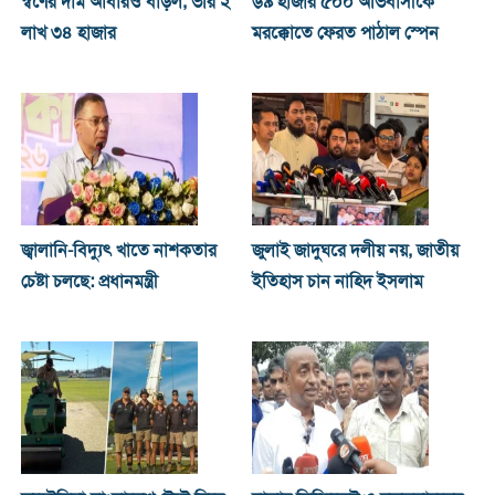
স্বর্ণের দাম আবারও বাড়ল, ভরি ২
৬৯ হাজার ৫০০ অভিবাসীকে
লাখ ৩৪ হাজার
মরক্কোতে ফেরত পাঠাল স্পেন
জ্বালানি-বিদ্যুৎ খাতে নাশকতার
জুলাই জাদুঘরে দলীয় নয়, জাতীয়
চেষ্টা চলছে: প্রধানমন্ত্রী
ইতিহাস চান নাহিদ ইসলাম