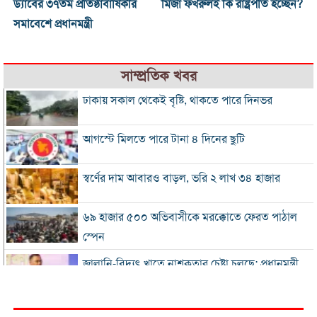
ড্যাবের ৩৭তম প্রতিষ্ঠাবার্ষিকীর
মির্জা ফখরুলই কি রাষ্ট্রপতি হচ্ছেন?
সমাবেশে প্রধানমন্ত্রী
সাম্প্রতিক খবর
ঢাকায় সকাল থেকেই বৃষ্টি, থাকতে পারে দিনভর
আগস্টে মিলতে পারে টানা ৪ দিনের ছুটি
স্বর্ণের দাম আবারও বাড়ল, ভরি ২ লাখ ৩৪ হাজার
৬৯ হাজার ৫০০ অভিবাসীকে মরক্কোতে ফেরত পাঠাল
স্পেন
জ্বালানি-বিদ্যুৎ খাতে নাশকতার চেষ্টা চলছে: প্রধানমন্ত্রী
জুলাই জাদুঘরে দলীয় নয়, জাতীয় ইতিহাস চান নাহিদ