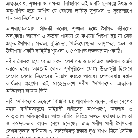
ভ্রাতৃত্ববোধ, শৃঙ্খলা ও দক্ষতা- বিজিবির এই চারটি মূলমন্ত্রে উদ্বুদ্ধ ও
অনুপ্রাণিত হয়ে অর্পিত যে কোনো দায়িত্ব সুশৃঙ্খল ও সুচারুরূপে
পালনের নির্দেশ দেন।
আশরাফুজ্জামান সিদ্দিকী বলেন, শৃঙ্খলা হচ্ছে সৈনিক জীবনের
অলংকার। আদেশ ও কর্তব্য পালনে যে কখনো পিছপা হয় না সেই
প্রকৃত সৈনিক। সততা, বুদ্ধিমত্তা, নির্ভরযোগ্যতা, আনুগত্য, তেজ ও
উদ্দীপনা একটি বাহিনীর শৃঙ্খলা ও পেশাগত দক্ষতার মাপকাঠি।
নবীন সৈনিক হিসেবে এ সকল পেশাগত ও চারিত্রিক গুণাবলি অর্জন
করতে হবে। তাহলেই কেবল পূর্বসূরীদের যোগ্য উত্তরসূরী হিসেবে
দেশের সেবায় নিজেদের নিয়োগ করতে পারবে। দেশসেবার মহান
কার্যভার গ্রহণের এই মাহেন্দ্রক্ষণে নবীন সৈনিকদের আন্তরিক
অভিনন্দন জানান তিনি।
নারী সৈনিকদের উদ্দেশে বিজিবি মহাপরিচালক বলেন, বাংলাদেশের
মহান স্বাধীনতাযুদ্ধে মহিয়সী নারীদের অংশগ্রহণ, অবদান ও
আত্মত্যাগ অবিস্মরণীয়। আজ নারীরা বিভিন্ন অঙ্গনে যথাযথ যোগ্যতা
ও কর্মদক্ষতার স্বাক্ষর রেখে চলেছে। আজ নবীন নারী সৈনিকরা
দেশমাতৃকার স্বাধীনতা ও সার্বভৌমত্ব রক্ষায় দৃপ্ত শপথ নিয়ে সৈনিক