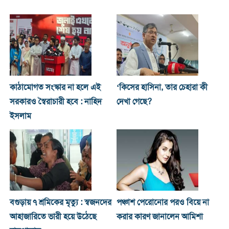
কাঠামোগত সংস্কার না হলে এই
‘কিসের হাসিনা, তার চেহারা কী
সরকারও স্বৈরাচারী হবে : নাহিদ
দেখা গেছে?
ইসলাম
বগুড়ায় ৭ শ্রমিকের মৃত্যু : স্বজনদের
পঞ্চাশ পেরোনোর পরও বিয়ে না
আহাজারিতে ভারী হয়ে উঠেছে
করার কারণ জানালেন আমিশা