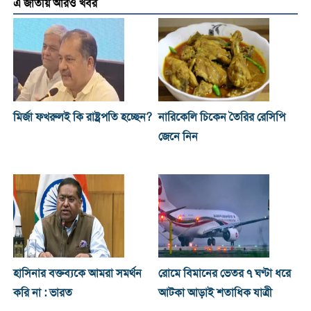
এ জাতীয় আরও খবর
মির্জা ফখরুলই কি রাষ্ট্রপতি হচ্ছেন?
নারিকেলি চিকেন তৈরির রেসিপি
জেনে নিন
হাসিনার বক্তব্যকে আমরা সমর্থন
রোমে বিমানের ভেতর ৭ ঘণ্টা ধরে
করি না : ভারত
আটকা আড়াই শতাধিক যাত্রী