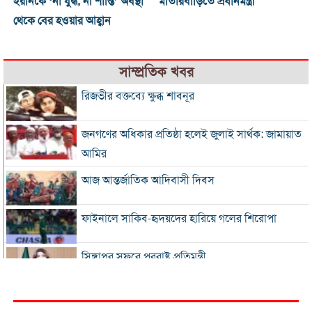
ইরানকে ‘না যুদ্ধ, না শান্তি’ অবস্থা
মাতারবাড়িতে প্রধানমন্ত্রী
থেকে বের হওয়ার আহ্বান
সাম্প্রতিক খবর
রিজভীর বক্তব্যে ক্ষুব্ধ শাবনূর
জনগণের অধিকার প্রতিষ্ঠা হলেই জুলাই সার্থক: জামায়াত
আমির
আজ আন্তর্জাতিক আদিবাসী দিবস
ফাইনালে সাকিব-হৃদয়দের হারিয়ে গলের শিরোপা
সিঙ্গাপুর সফরে পররাষ্ট্র প্রতিমন্ত্রী
ইনফান্তিনোকে সরাতে ষড়যন্ত্রের অভিযোগ ফিফার