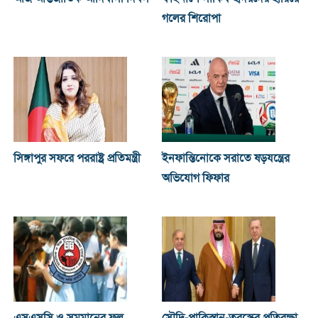
গলের শিরোপা
সিঙ্গাপুর সফরে পররাষ্ট্র প্রতিমন্ত্রী
ইনফান্তিনোকে সরাতে ষড়যন্ত্রের
অভিযোগ ফিফার
এসএসসি ও সমমানের ফল
সৌদি-পাকিস্তান-তুরস্কের প্রতিরক্ষা