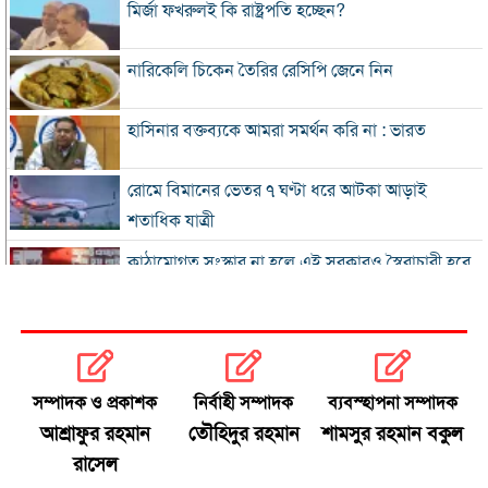
মির্জা ফখরুলই কি রাষ্ট্রপতি হচ্ছেন?
নারিকেলি চিকেন তৈরির রেসিপি জেনে নিন
হাসিনার বক্তব্যকে আমরা সমর্থন করি না : ভারত
রোমে বিমানের ভেতর ৭ ঘণ্টা ধরে আটকা আড়াই
শতাধিক যাত্রী
কাঠামোগত সংস্কার না হলে এই সরকারও স্বৈরাচারী হবে
: নাহিদ ইসলাম
‘কিসের হাসিনা, তার চেহারা কী দেখা গেছে?
বগুড়ায় ৭ শ্রমিকের মৃত্যু : স্বজনদের আহাজারিতে ভারী
সম্পাদক ও প্রকাশক
নির্বাহী সম্পাদক
ব্যবস্হাপনা সম্পাদক
হয়ে উঠেছে হাসপাতাল
আশ্রাফুর রহমান
তৌহিদুর রহমান
শামসুর রহমান বকুল
রাসেল
পঞ্চাশ পেরোনোর পরও বিয়ে না করার কারণ জানালেন