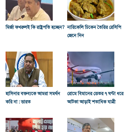
মির্জা ফখরুলই কি রাষ্ট্রপতি হচ্ছেন?
নারিকেলি চিকেন তৈরির রেসিপি
জেনে নিন
হাসিনার বক্তব্যকে আমরা সমর্থন
রোমে বিমানের ভেতর ৭ ঘণ্টা ধরে
করি না : ভারত
আটকা আড়াই শতাধিক যাত্রী