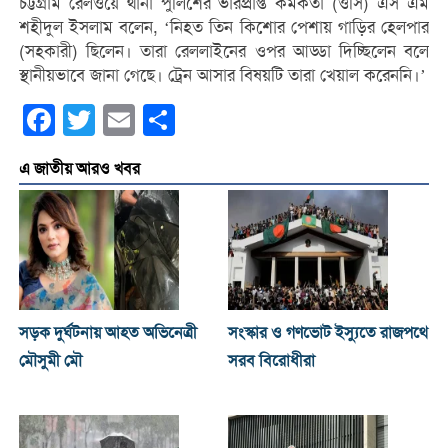
চট্টগ্রাম রেলওয়ে থানা পুলিশের ভারপ্রাপ্ত কর্মকর্তা (ওসি) এস এম
শহীদুল ইসলাম বলেন, ‘নিহত তিন কিশোর পেশায় গাড়ির হেলপার
(সহকারী) ছিলেন। তারা রেললাইনের ওপর আড্ডা দিচ্ছিলেন বলে
স্থানীয়ভাবে জানা গেছে। ট্রেন আসার বিষয়টি তারা খেয়াল করেননি।’
Facebook
Twitter
Email
Share
এ জাতীয় আরও খবর
সড়ক দুর্ঘটনায় আহত অভিনেত্রী
সংস্কার ও গণভোট ইস্যুতে রাজপথে
মৌসুমী মৌ
সরব বিরোধীরা