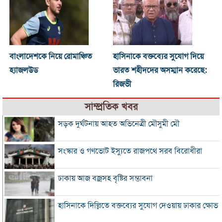
বাংলাদেশকে নিয়ে রোমাঞ্চিত
হাসিনাকে বক্তব্যের সুযোগ দিয়ে
হ্যাজলউড
ভারত শহীদদের অসম্মান করেছে:
রিজভী
সাম্প্রতিক খবর
সড়ক দুর্ঘটনায় আহত অভিনেত্রী মৌসুমী মৌ
সংস্কার ও গণভোট ইস্যুতে রাজপথে সরব বিরোধীরা
ঢাকায় আজ বজ্রসহ বৃষ্টির সম্ভাবনা
হাসিনাকে দিল্লিতে বক্তব্যের সুযোগ দেওয়ায় ঢাকার ক্ষোভ