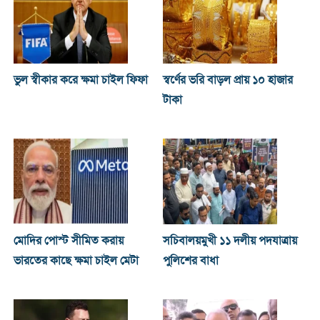
ভুল স্বীকার করে ক্ষমা চাইল ফিফা
স্বর্ণের ভরি বাড়ল প্রায় ১০ হাজার
টাকা
মোদির পোস্ট সীমিত করায়
সচিবালয়মুখী ১১ দলীয় পদযাত্রায়
ভারতের কাছে ক্ষমা চাইল মেটা
পুলিশের বাধা