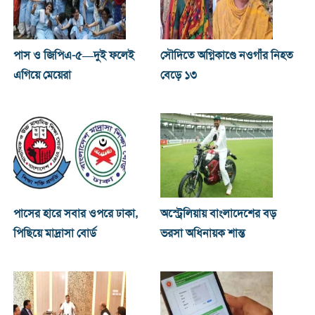
পাস ও জিপিএ-৫—দুই ফলেই
সৌদিতে অগ্নিকাণ্ডে নওগাঁর নিহত
এগিয়ে মেয়েরা
বেড়ে ১৩
পাসের হারে সবার ওপরে ঢাকা,
অস্ট্রেলিয়ায় বাংলাদেশের বড়
পিছিয়ে মাদ্রাসা বোর্ড
ভরসা অধিনায়ক শান্ত