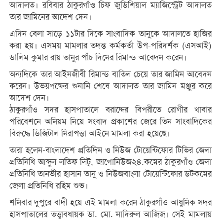
আদালত। রবিবার ঠাকুরগাঁও চিফ জুডিশিয়াল ম্যাজিস্ট্রেট আদালত
তার জামিনের আদেশ দেন।
এদিন বেলা সাড়ে ১১টার দিকে সাংবাদিক তানুকে আদালতে হাজির
করা হয়। এসময় মামলার তদন্ত কর্মকর্তা উপ-পরিদর্শক (এসআই)
ডালিম কুমার রায় তানুর পাঁচ দিনের রিমান্ড আবেদন করেন।
অন্যদিকে তার আইনজীবী রিমান্ড বাতিল চেয়ে তার জামিন আবেদন
করেন। উভয়পক্ষের শুনানি শেষে আদালত তার জামিন মঞ্জুর করে
আদেশ দেন।
ঠাকুরগাঁও সদর হাসপাতালে বরাদ্দের বিপরীতে রোগীর খাবার
পরিবেশনে অনিয়ম নিয়ে সংবাদ প্রকাশের জেরে তিন সাংবাদিকের
বিরুদ্ধে ডিজিটাল নিরাপত্তা আইনে মামলা করা হয়েছে।
তারা হলেন-বাংলাদেশ প্রতিদিন ও নিউজ টোয়েন্টিফোর টিভির জেলা
প্রতিনিধি আব্দুল লতিফ লিটু, জাগোনিউজ২৪.কমের ঠাকুরগাঁও জেলা
প্রতিনিধি তানভীর হাসান তানু ও নিউজবাংলা টোয়েন্টিফোর ডটকমের
জেলা প্রতিনিধি রহিম শুভ।
শনিবার দুপুরে বাদী হয়ে এই মামলা করেন ঠাকুরগাঁও আধুনিক সদর
হাসপাতালের তত্ত্বাবধায়ক ডা. মো. নাদিরুল আজিজ। সেই মামলায়