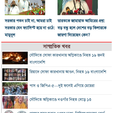
সরকার পতন চাই না, আমরা চাই
ভারতকে জামায়াত আমিরের প্রশ্ন:
সরকার যেন ফ্যাসিস্ট হয়ে না ওঠে:
বড় বন্ধু হলে দেশের বড় কিলারকে
মামুনুল
জায়গা দিয়েছেন কেন?
সাম্প্রতিক খবর
সৌদিতে সোফা কারখানায় অগ্নিকাণ্ডে নিহত ১৬ জনই
বাংলাদেশি
রিয়াদে সোফা কারখানায় আগুন, নিহত ১৬ বাংলাদেশি
পাস ও জিপিএ-৫—দুই ফলেই এগিয়ে মেয়েরা
সৌদিতে অগ্নিকাণ্ডে নওগাঁর নিহত বেড়ে ১৩