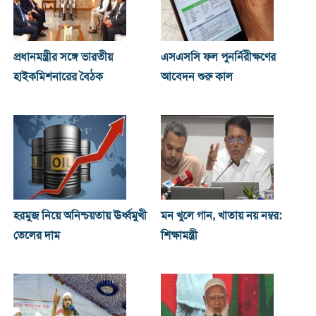
প্রধানমন্ত্রীর সঙ্গে ভারতীয়
এসএসসি ফল পুনর্নিরীক্ষণের
হাইকমিশনারের বৈঠক
আবেদন শুরু কাল
হরমুজ নিয়ে অনিশ্চয়তায় ঊর্ধ্বমুখী
মন খুলে গান, খাতায় নয় নম্বর:
তেলের দাম
শিক্ষামন্ত্রী