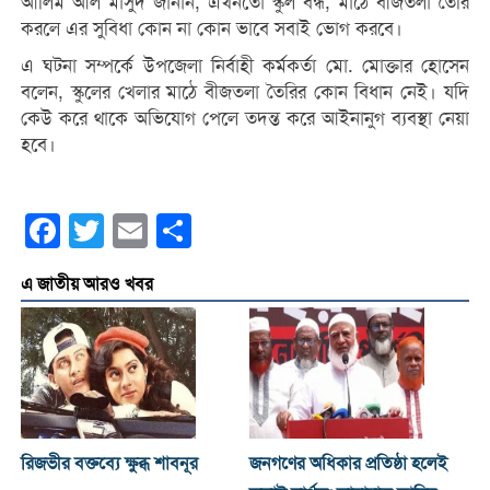
আলিম আল মাসুদ জানান, এখনতো স্কুল বন্ধ, মাঠে বীজতলা তৈরি
করলে এর সুবিধা কোন না কোন ভাবে সবাই ভোগ করবে।
এ ঘটনা সম্পর্কে উপজেলা নির্বাহী কর্মকর্তা মো. মোক্তার হোসেন
বলেন, স্কুলের খেলার মাঠে বীজতলা তৈরির কোন বিধান নেই। যদি
কেউ করে থাকে অভিযোগ পেলে তদন্ত করে আইনানুগ ব্যবস্থা নেয়া
হবে।
Facebook
Twitter
Email
Share
এ জাতীয় আরও খবর
রিজভীর বক্তব্যে ক্ষুব্ধ শাবনূর
জনগণের অধিকার প্রতিষ্ঠা হলেই