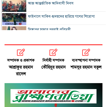
আজ আন্তর্জাতিক আদিবাসী দিবস
ফাইনালে সাকিব-হৃদয়দের হারিয়ে গলের শিরোপা
সিঙ্গাপুর সফরে পররাষ্ট্র প্রতিমন্ত্রী
ইনফান্তিনোকে সরাতে ষড়যন্ত্রের অভিযোগ ফিফার
এসএসসি ও সমমানের ফল সোমবার
সম্পাদক ও প্রকাশক
নির্বাহী সম্পাদক
ব্যবস্হাপনা সম্পাদক
আশ্রাফুর রহমান
তৌহিদুর রহমান
শামসুর রহমান বকুল
সৌদি-পাকিস্তান-তুরস্কের প্রতিরক্ষা চুক্তি
রাসেল
রাষ্ট্রপতি নির্বাচনে বিএনপির দুই মনোনয়নপত্র সংগ্রহ
বাবাকে শেষ বিদায় জানাতে রোসারিওতে মেসি