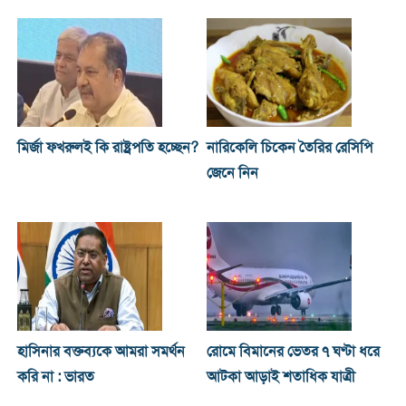
মির্জা ফখরুলই কি রাষ্ট্রপতি হচ্ছেন?
নারিকেলি চিকেন তৈরির রেসিপি
জেনে নিন
হাসিনার বক্তব্যকে আমরা সমর্থন
রোমে বিমানের ভেতর ৭ ঘণ্টা ধরে
করি না : ভারত
আটকা আড়াই শতাধিক যাত্রী