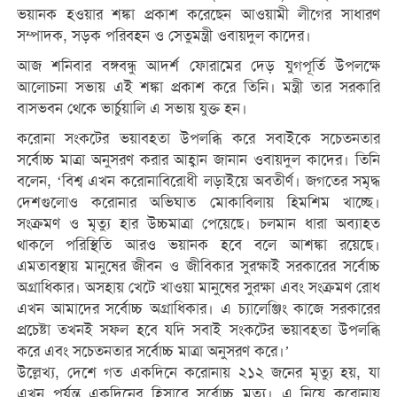
ভয়ানক হওয়ার শঙ্কা প্রকাশ করেছেন আওয়ামী লীগের সাধারণ
সম্পাদক, সড়ক পরিবহন ও সেতুমন্ত্রী ওবায়দুল কাদের।
আজ শনিবার বঙ্গবন্ধু আদর্শ ফোরামের দেড় যুগপূর্তি উপলক্ষে
আলোচনা সভায় এই শঙ্কা প্রকাশ করে তিনি। মন্ত্রী তার সরকারি
বাসভবন থেকে ভার্চুয়ালি এ সভায় যুক্ত হন।
করোনা সংকটের ভয়াবহতা উপলব্ধি করে সবাইকে সচেতনতার
সর্বোচ্চ মাত্রা অনুসরণ করার আহ্বান জানান ওবায়দুল কাদের। তিনি
বলেন, ‘বিশ্ব এখন করোনাবিরোধী লড়াইয়ে অবতীর্ণ। জগতের সমৃদ্ধ
দেশগুলোও করোনার অভিঘাত মোকাবিলায় হিমশিম খাচ্ছে।
সংক্রমণ ও মৃত্যু হার উচ্চমাত্রা পেয়েছে। চলমান ধারা অব্যাহত
থাকলে পরিস্থিতি আরও ভয়ানক হবে বলে আশঙ্কা রয়েছে।
এমতাবস্থায় মানুষের জীবন ও জীবিকার সুরক্ষাই সরকারের সর্বোচ্চ
অগ্রাধিকার। অসহায় খেটে খাওয়া মানুষের সুরক্ষা এবং সংক্রমণ রোধ
এখন আমাদের সর্বোচ্চ অগ্রাধিকার। এ চ্যালেঞ্জিং কাজে সরকারের
প্রচেষ্টা তখনই সফল হবে যদি সবাই সংকটের ভয়াবহতা উপলব্ধি
করে এবং সচেতনতার সর্বোচ্চ মাত্রা অনুসরণ করে।’
উল্লেখ্য, দেশে গত একদিনে করোনায় ২১২ জনের মৃত্যু হয়, যা
এখন পর্যন্ত একদিনের হিসাবে সর্বোচ্চ মৃত্যু। এ নিয়ে করোনায়