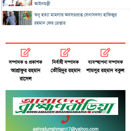
আইনমন্ত্রী
তনু হত্যা মামলায় অবসরপ্রাপ্ত সেনাসদস্য হাফিজুর
রহমান ফের গ্রেপ্তার
ইনফান্তিনোর বিরুদ্ধে অর্থ দেওয়ার অভিযোগ, অস্বীকার
মুখপাত্রের
ড্যাবের ৩৭তম প্রতিষ্ঠাবার্ষিকীর সমাবেশে প্রধানমন্ত্রী
সম্পাদক ও প্রকাশক
নির্বাহী সম্পাদক
ব্যবস্হাপনা সম্পাদক
মির্জা ফখরুলই কি রাষ্ট্রপতি হচ্ছেন?
আশ্রাফুর রহমান
তৌহিদুর রহমান
শামসুর রহমান বকুল
রাসেল
নারিকেলি চিকেন তৈরির রেসিপি জেনে নিন
হাসিনার বক্তব্যকে আমরা সমর্থন করি না : ভারত
রোমে বিমানের ভেতর ৭ ঘণ্টা ধরে আটকা আড়াই
শতাধিক যাত্রী
ashrafurrahman17@yahoo.com