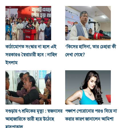
কাঠামোগত সংস্কার না হলে এই
‘কিসের হাসিনা, তার চেহারা কী
সরকারও স্বৈরাচারী হবে : নাহিদ
দেখা গেছে?
ইসলাম
বগুড়ায় ৭ শ্রমিকের মৃত্যু : স্বজনদের
পঞ্চাশ পেরোনোর পরও বিয়ে না
আহাজারিতে ভারী হয়ে উঠেছে
করার কারণ জানালেন আমিশা
হাসপাতাল