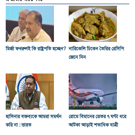
মির্জা ফখরুলই কি রাষ্ট্রপতি হচ্ছেন?
নারিকেলি চিকেন তৈরির রেসিপি
জেনে নিন
হাসিনার বক্তব্যকে আমরা সমর্থন
রোমে বিমানের ভেতর ৭ ঘণ্টা ধরে
করি না : ভারত
আটকা আড়াই শতাধিক যাত্রী