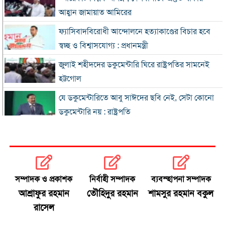
আহ্বান জামায়াত আমিরের
ফ্যাসিবাদবিরোধী আন্দোলনে হত্যাকাণ্ডের বিচার হবে
স্বচ্ছ ও বিশ্বাসযোগ্য : প্রধানমন্ত্রী
জুলাই শহীদদের ডকুমেন্টারি ঘিরে রাষ্ট্রপতির সামনেই
হট্টগোল
যে ডকুমেন্টারিতে আবু সাঈদের ছবি নেই, সেটা কোনো
ডকুমেন্টারি নয় : রাষ্ট্রপতি
প্রধানমন্ত্রীকে নিয়ে পোস্ট, এনসিপি নেতা গ্রেফতার
জুলাই জাদুঘর হবে পথ দেখানোর স্থান: ইউনূস
সম্পাদক ও প্রকাশক
নির্বাহী সম্পাদক
ব্যবস্হাপনা সম্পাদক
ছুটিতে ঘরমুখী মানুষের ঢল, গাজীপুর মহাসড়কে যানজট
আশ্রাফুর রহমান
তৌহিদুর রহমান
শামসুর রহমান বকুল
রাসেল
জুলাই আন্দোলনে বিএনপির ভূমিকা: শুরুতে সমর্থন, পরে