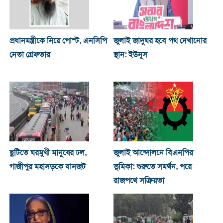
প্রধানমন্ত্রীকে নিয়ে পোস্ট, এনসিপি
জুলাই জাদুঘর হবে পথ দেখানোর
নেতা গ্রেফতার
স্থান: ইউনূস
ছুটিতে ঘরমুখী মানুষের ঢল,
জুলাই আন্দোলনে বিএনপির
গাজীপুর মহাসড়কে যানজট
ভূমিকা: শুরুতে সমর্থন, পরে
রাজপথে সক্রিয়তা