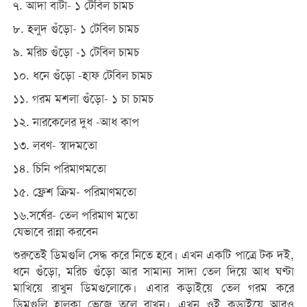
৭. আদা বাটা- ১ টেবিল চামচ
৮. হলুদ গুঁড়ো- ১ টেবিল চামচ
৯. মরিচ গুঁড়ো -১ টেবিল চামচ
১০. ধনে গুঁড়ো -হাফ টেবিল চামচ
১১. গরম মশলা গুঁড়ো- ১ চা চামচ
১২. নারকেলের দুধ -আধ কাপ
১৩. লবণ- স্বাদমতো
১৪. চিনি পরিমাণমতো
১৫. ফ্রেশ ক্রিম- পরিমাণমতো
১৬.সর্ষের- তেল পরিমাণ মতো
যেভাবে রান্না করবেন
শুরুতেই ডিমগুলি সেদ্ধ করে নিতে হবে। এখন একটি পাত্রে টক দই,
ধনে গুঁড়ো, মরিচ গুঁড়ো আর সামান্য সাদা তেল দিয়ে আধ ঘণ্টা
মাখিয়ে রাখুন ডিমগুলোকে। এবার কড়াইয়ে তেল গরম করে
ডিমগুলি হালকা ভেজে তুলে রাখুন। এখন ওই কড়াইয়ে আরও