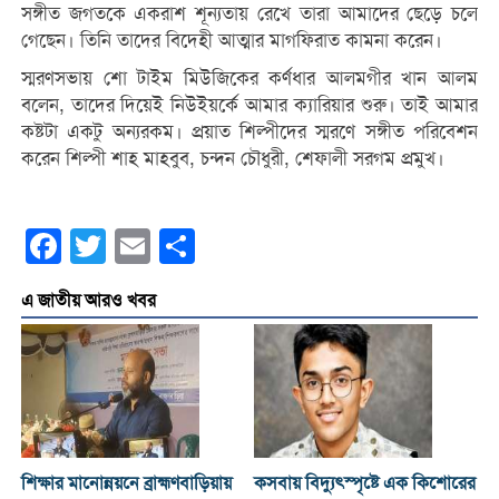
সঙ্গীত জগতকে একরাশ শূন্যতায় রেখে তারা আমাদের ছেড়ে চলে
গেছেন। তিনি তাদের বিদেহী আত্মার মাগফিরাত কামনা করেন।
স্মরণসভায় শো টাইম মিউজিকের কর্ণধার আলমগীর খান আলম
বলেন, তাদের দিয়েই নিউইয়র্কে আমার ক্যারিয়ার শুরু। তাই আমার
কষ্টটা একটু অন্যরকম। প্রয়াত শিল্পীদের স্মরণে সঙ্গীত পরিবেশন
করেন শিল্পী শাহ মাহবুব, চন্দন চৌধুরী, শেফালী সরগম প্রমুখ।
Facebook
Twitter
Email
Share
এ জাতীয় আরও খবর
শিক্ষার মানোন্নয়নে ব্রাহ্মণবাড়িয়ায়
কসবায় বিদ্যুৎস্পৃষ্টে এক কিশোরের