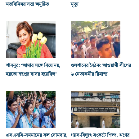
মতবিনিময় সভা অনুষ্ঠিত
মৃত্যু
শাবনূর: ‘আমার সঙ্গে বিয়ে নয়,
গুলশানের বৈঠক: আওয়ামী লীগের
হয়তো স্বপ্নের বাসর হয়েছিল’
৬ নেতাকর্মীর রিমান্ড
এসএসসি-সমমানের ফল সোমবার,
গ্যাস-বিদ্যুৎ সংকটে শিল্প, ঋণের