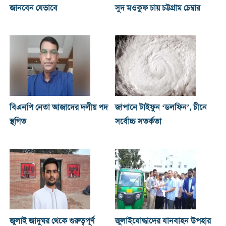
জানবেন যেভাবে
সুদ মওকুফ চায় চট্টগ্রাম চেম্বার
বিএনপি নেতা আজাদের দলীয় পদ
জাপানে টাইফুন ‘ডলফিন’, চীনে
স্থগিত
সর্বোচ্চ সতর্কতা
জুলাই জাদুঘর থেকে গুরুত্বপূর্ণ
জুলাইযোদ্ধাদের যানবাহন উপহার