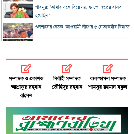
শাবনূর: ‘আমার সঙ্গে বিয়ে নয়, হয়তো স্বপ্নের বাসর
হয়েছিল’
গুলশানের বৈঠক: আওয়ামী লীগের ৬ নেতাকর্মীর রিমান্ড
এসএসসি-সমমানের ফল সোমবার, জানবেন যেভাবে
গ্যাস-বিদ্যুৎ সংকটে শিল্প, ঋণের সুদ মওকুফ চায়
চট্টগ্রাম চেম্বার
সম্পাদক ও প্রকাশক
নির্বাহী সম্পাদক
ব্যবস্হাপনা সম্পাদক
বিএনপি নেতা আজাদের দলীয় পদ স্থগিত
আশ্রাফুর রহমান
তৌহিদুর রহমান
শামসুর রহমান বকুল
রাসেল
জাপানে টাইফুন ‘ডলফিন’, চীনে সর্বোচ্চ সতর্কতা
জুলাই জাদুঘর থেকে গুরুত্বপূর্ণ প্রদর্শনী সরানোর
অভিযোগ
জুলাইযোদ্ধাদের যানবাহন উপহার দিলেন প্রধানমন্ত্রী