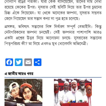
গোলাপি রঙের পতাকা। যারা কেক বানিয়েছেন, তাদের নাম লেখা
রয়েছে কেকের উপর। নুসরাত সেই ছবিটি দিয়ে তার উপর চুম্বনের
চিহ্ন এঁকে দিয়েছেন। যা থেকে অনেকের জল্পনা, নুসরাত সম্ভবত
জেনে গিয়েছেন তার সন্তান কন্যা না পুত্র হতে চলেছে।
প্রসঙ্গত, ভবিষ্যৎ সন্তানের লিঙ্গ নির্ধারণ সম্পূর্ণ বেআইনি। কিন্তু
নেটাগরিকদের জল্পনা চলছেই। সেই জল্পনার পাশাপাশি আরও
একটা প্রশ্নের উত্তর নিয়ে আলোচনা চলছে- নুসরাতের সন্তানের
পিতৃপরিচয় কী? তা নিয়ে এখনও মুখ খোলেননি অভিনেত্রী।
Facebook
Twitter
Email
Share
এ জাতীয় আরও খবর