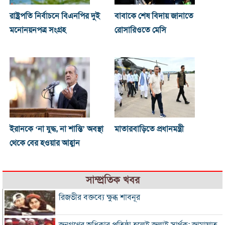
রাষ্ট্রপতি নির্বাচনে বিএনপির দুই
বাবাকে শেষ বিদায় জানাতে
মনোনয়নপত্র সংগ্রহ
রোসারিওতে মেসি
ইরানকে ‘না যুদ্ধ, না শান্তি’ অবস্থা
মাতারবাড়িতে প্রধানমন্ত্রী
থেকে বের হওয়ার আহ্বান
সাম্প্রতিক খবর
রিজভীর বক্তব্যে ক্ষুব্ধ শাবনূর