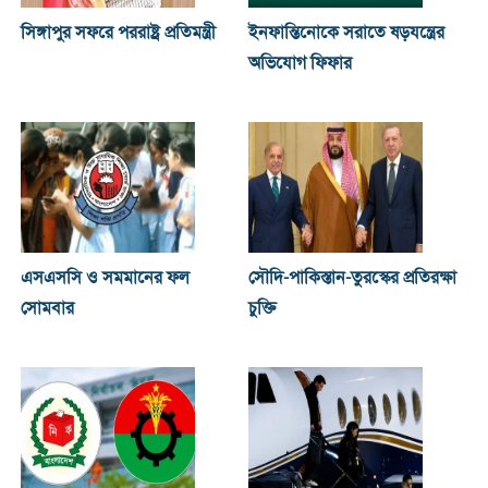
সিঙ্গাপুর সফরে পররাষ্ট্র প্রতিমন্ত্রী
ইনফান্তিনোকে সরাতে ষড়যন্ত্রের
অভিযোগ ফিফার
এসএসসি ও সমমানের ফল
সৌদি-পাকিস্তান-তুরস্কের প্রতিরক্ষা
সোমবার
চুক্তি