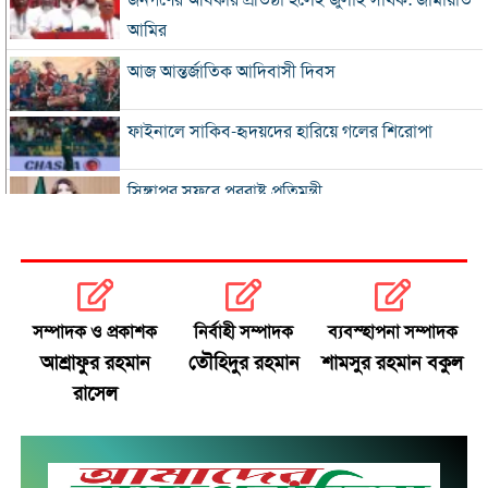
জনগণের অধিকার প্রতিষ্ঠা হলেই জুলাই সার্থক: জামায়াত
আমির
আজ আন্তর্জাতিক আদিবাসী দিবস
ফাইনালে সাকিব-হৃদয়দের হারিয়ে গলের শিরোপা
সিঙ্গাপুর সফরে পররাষ্ট্র প্রতিমন্ত্রী
ইনফান্তিনোকে সরাতে ষড়যন্ত্রের অভিযোগ ফিফার
এসএসসি ও সমমানের ফল সোমবার
সম্পাদক ও প্রকাশক
নির্বাহী সম্পাদক
ব্যবস্হাপনা সম্পাদক
আশ্রাফুর রহমান
তৌহিদুর রহমান
শামসুর রহমান বকুল
সৌদি-পাকিস্তান-তুরস্কের প্রতিরক্ষা চুক্তি
রাসেল
রাষ্ট্রপতি নির্বাচনে বিএনপির দুই মনোনয়নপত্র সংগ্রহ