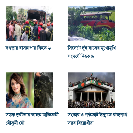
বগুড়ায় বাসচাপায় নিহত ৬
সিলেটে দুই বাসের মুখোমুখি
সংঘর্ষে নিহত ৯
সড়ক দুর্ঘটনায় আহত অভিনেত্রী
সংস্কার ও গণভোট ইস্যুতে রাজপথে
মৌসুমী মৌ
সরব বিরোধীরা