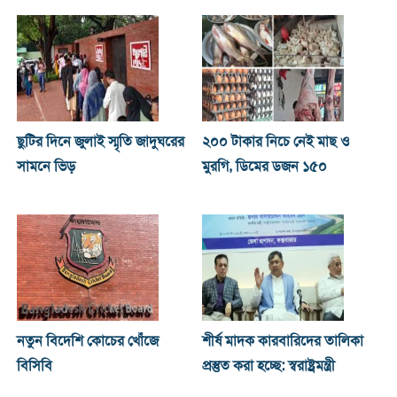
ছুটির দিনে জুলাই স্মৃতি জাদুঘরের
২০০ টাকার নিচে নেই মাছ ও
সামনে ভিড়
মুরগি, ডিমের ডজন ১৫০
নতুন বিদেশি কোচের খোঁজে
শীর্ষ মাদক কারবারিদের তালিকা
বিসিবি
প্রস্তুত করা হচ্ছে: স্বরাষ্ট্রমন্ত্রী