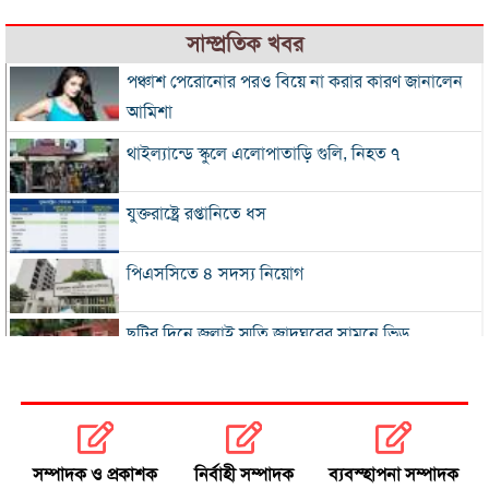
সাম্প্রতিক খবর
পঞ্চাশ পেরোনোর পরও বিয়ে না করার কারণ জানালেন
আমিশা
থাইল্যান্ডে স্কুলে এলোপাতাড়ি গুলি, নিহত ৭
যুক্তরাষ্ট্রে রপ্তানিতে ধস
পিএসসিতে ৪ সদস্য নিয়োগ
ছুটির দিনে জুলাই স্মৃতি জাদুঘরের সামনে ভিড়
২০০ টাকার নিচে নেই মাছ ও মুরগি, ডিমের ডজন ১৫০
নতুন বিদেশি কোচের খোঁজে বিসিবি
সম্পাদক ও প্রকাশক
নির্বাহী সম্পাদক
ব্যবস্হাপনা সম্পাদক