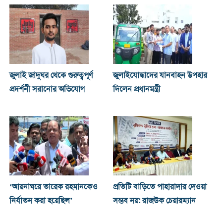
জুলাই জাদুঘর থেকে গুরুত্বপূর্ণ
জুলাইযোদ্ধাদের যানবাহন উপহার
প্রদর্শনী সরানোর অভিযোগ
দিলেন প্রধানমন্ত্রী
‘আয়নাঘরে তারেক রহমানকেও
প্রতিটি বাড়িতে পাহারাদার দেওয়া
নির্যাতন করা হয়েছিল’
সম্ভব নয়: রাজউক চেয়ারম্যান