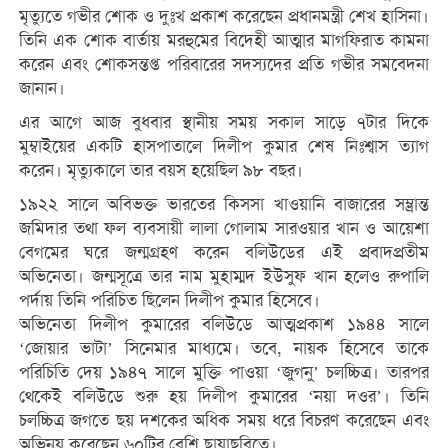
মৃত্যুতে গভীর শোক ও দুঃখ প্রকাশ করেছেন প্রধানমন্ত্রী শেখ হাসিনা।
তিনি এক শোক বার্তায় মরহুমের বিদেহী আত্মার মাগফিরাত কামনা
করেন এবং শোকসন্তপ্ত পরিবারের সদস্যদের প্রতি গভীর সমবেদনা
জানান।
এর আগে আজ বুধবার স্থানীয় সময় সকাল সাড়ে ৭টার দিকে
মুম্বাইয়ের একটি হাসপাতালে দিলীপ কুমার শেষ নিঃশ্বাস ত্যাগ
করেন। মৃত্যুকালে তার বয়স হয়েছিল ৯৮ বছর।
১৯২২ সালে অবিভক্ত ভারতের কিসসা খাওয়ানি বাজারের সম্ভ্রান্ত
জমিদার তথা ফল ব্যবসায়ী লালা গোলাম সারওয়ার খান ও আয়েশা
বেগমের ঘরে জন্মগ্রহণ করেন বলিউডের এই প্রবাদপ্রতীম
অভিনেতা। জন্মসূত্রে তার নাম মুহাম্মদ ইউসুফ খান হলেও রুপালি
পর্দায় তিনি পরিচিত ছিলেন দিলীপ কুমার হিসেবে।
অভিনেতা দিলীপ কুমারের বলিউডে আত্মপ্রকাশ ১৯৪৪ সালে
‘জোয়ার ভাটা’ সিনেমার মাধ্যমে। তবে, নায়ক হিসেবে তাকে
পরিচিতি দেয় ১৯৪৭ সালে মুক্তি পাওয়া ‘জুগনু’ চলচ্চিত্র। তারপর
থেকেই বলিউডে শুরু হয় দিলীপ কুমারের ‘নয়া দওর’। তিনি
চলচ্চিত্র জগতে ছয় দশকের অধিক সময় ধরে বিচরণ করেছেন এবং
অভিনয় করেছেন ৬০টির বেশি ছায়াছবিতে।