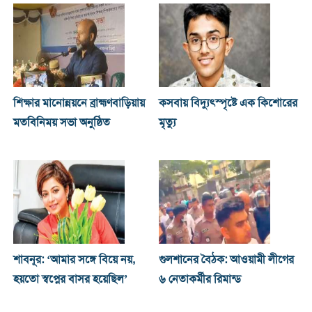
শিক্ষার মানোন্নয়নে ব্রাহ্মণবাড়িয়ায়
কসবায় বিদ্যুৎস্পৃষ্টে এক কিশোরের
মতবিনিময় সভা অনুষ্ঠিত
মৃত্যু
শাবনূর: ‘আমার সঙ্গে বিয়ে নয়,
গুলশানের বৈঠক: আওয়ামী লীগের
হয়তো স্বপ্নের বাসর হয়েছিল’
৬ নেতাকর্মীর রিমান্ড