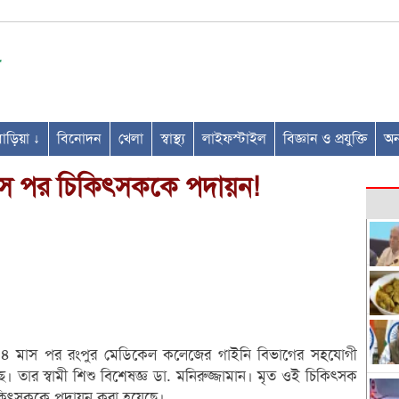
ণবাড়িয়া ↓
বিনোদন
খেলা
স্বাস্থ্য
লাইফস্টাইল
বিজ্ঞান ও প্রযুক্তি
অন্
মাস পর চিকিৎসককে পদায়ন!
াওয়ার ৪ মাস পর রংপুর মেডিকেল কলেজের গাইনি বিভাগের সহযোগী
ার স্বামী শিশু বিশেষজ্ঞ ডা. মনিরুজ্জামান। মৃত ওই চিকিৎসক
কিৎসককে পদায়ন করা হয়েছে।