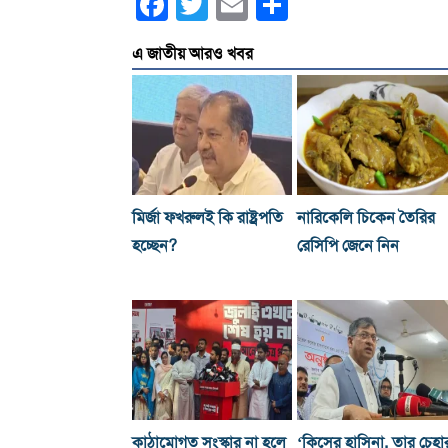
Facebook
Twitter
Email
Share
এ জাতীয় আরও খবর
মির্জা ফখরুলই কি রাষ্ট্রপতি
নারিকেলি চিকেন তৈরির
হচ্ছেন?
রেসিপি জেনে নিন
কাঠামোগত সংস্কার না হলে
‘কিসের হাসিনা, তার চেহা