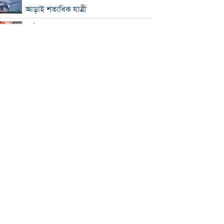
আড়াই শতাধিক যাত্রী
কাঠামোগত সংস্কার না হলে এই সরকারও
স্বৈরাচারী হবে : নাহিদ ইসলাম
‘কিসের হাসিনা, তার চেহারা কী দেখা গেছে?
বগুড়ায় ৭ শ্রমিকের মৃত্যু : স্বজনদের
আহাজারিতে ভারী হয়ে উঠেছে হাসপাতাল
পঞ্চাশ পেরোনোর পরও বিয়ে না করার কারণ
জানালেন আমিশা
থাইল্যান্ডে স্কুলে এলোপাতাড়ি গুলি, নিহত ৭
যুক্তরাষ্ট্রে রপ্তানিতে ধস
পিএসসিতে ৪ সদস্য নিয়োগ