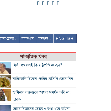
যান্য জেলা ↓
ক্যাম্পাস
অন্যান্য ↓
ENGLISH
সাম্প্রতিক খবর
মির্জা ফখরুলই কি রাষ্ট্রপতি হচ্ছেন?
নারিকেলি চিকেন তৈরির রেসিপি জেনে নিন
হাসিনার বক্তব্যকে আমরা সমর্থন করি না :
ভারত
রোমে বিমানের ভেতর ৭ ঘণ্টা ধরে আটকা