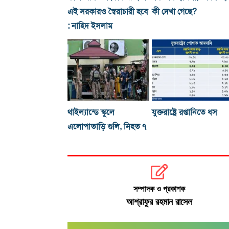
এই সরকারও স্বৈরাচারী হবে
কী দেখা গেছে?
: নাহিদ ইসলাম
থাইল্যান্ডে স্কুলে
যুক্তরাষ্ট্রে রপ্তানিতে ধস
এলোপাতাড়ি গুলি, নিহত ৭
সম্পাদক ও প্রকাশক
আশ্রাফুর রহমান রাসেল