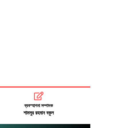
সংস্কার ও গণভোট ইস্যুতে রাজপথে সরব
বিরোধীরা
ঢাকায় আজ বজ্রসহ বৃষ্টির সম্ভাবনা
ব্যবস্হাপনা সম্পাদক
শামসুর রহমান বকুল