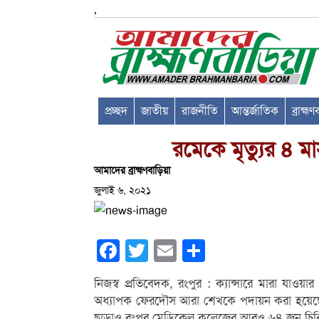
,
প্রচ্ছদ
জাতীয়
রাজনীতি
আন্তর্জাতিক
ব্রাহ্ম
রমেকে মৃত্যুর ৪ 
আমাদের ব্রাহ্মণবাড়িয়া
জুলাই ৬, ২০২১
Facebook
Twitter
Email
Share
নিজস্ব প্রতিবেদক, রংপুর : ক্যান্সারে মারা য
অধ্যাপক ফেরদৌস আরা শেখকে পদায়ন করা হয়েছে। ত
ছাড়াও রংপুর মেডিকেল কলেজের আরও ৬৪ জন চি