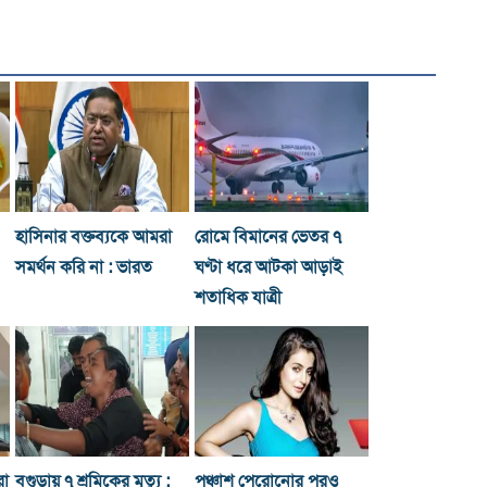
হাসিনার বক্তব্যকে আমরা
রোমে বিমানের ভেতর ৭
সমর্থন করি না : ভারত
ঘণ্টা ধরে আটকা আড়াই
শতাধিক যাত্রী
রা
বগুড়ায় ৭ শ্রমিকের মৃত্যু :
পঞ্চাশ পেরোনোর পরও