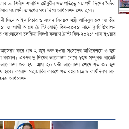
পিকার ড. শিরীন শারমিন চৌধুরীর সভাপতিত্বে সমাপনী দিনের বৈঠক
হাসিনার সমাপনী ভাষণের মধ্য দিয়ে অধিবেশন শেষ হবে।
পনী দিনে আইন বিচার ও সংসদ বিষয়ক মন্ত্রী আনিসুল হক ‘জাতীয়
’ ও ‘গান্ধী আশ্রম (ট্রাস্টি বোর্ড) বিল-২০২১’ নামে দু’টি উত্থাপন
ত ‘বাংলাদেশ চলচ্চিত্র শিল্পী কল্যাণ ট্রাস্ট বিল-২০২১’ পাস হওয়ার
বিধি অনুসরণ করে গত ২ জুন শুরু হওয়া সংসদের অধিবেশনে ৩ জুন
মুস্তফা কামাল। এরপর দু’দিনের আলোচনা শেষে ৭জুন সম্পুরক বাজেট
র আলোচনা শুরু হয়। প্রায় ২০ ঘন্টা আলোচনা শেষে গত ৩০ জুন
 হবে। করোনা মহামারির কারণে গত বছর মাত্র ৯ কার্যদিবস চলে
প্ততম অধিবেশন।