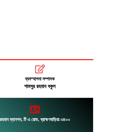
সংস্কার ও গণভোট ইস্যুতে রাজপথে সরব
বিরোধীরা
ঢাকায় আজ বজ্রসহ বৃষ্টির সম্ভাবনা
ব্যবস্হাপনা সম্পাদক
শামসুর রহমান বকুল
রহমান ম্যানশন, টি এ রোড, ব্রাহ্মণবাড়িয়া-৩৪০০