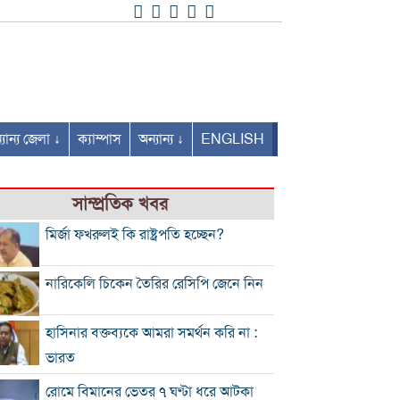
যান্য জেলা ↓
ক্যাম্পাস
অন্যান্য ↓
ENGLISH
সাম্প্রতিক খবর
মির্জা ফখরুলই কি রাষ্ট্রপতি হচ্ছেন?
নারিকেলি চিকেন তৈরির রেসিপি জেনে নিন
হাসিনার বক্তব্যকে আমরা সমর্থন করি না :
ভারত
রোমে বিমানের ভেতর ৭ ঘণ্টা ধরে আটকা