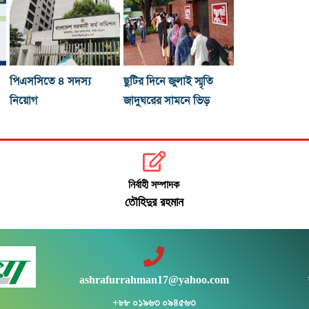
পিএসসিতে ৪ সদস্য
ছুটির দিনে জুলাই স্মৃতি
নিয়োগ
জাদুঘরের সামনে ভিড়
নির্বাহী সম্পাদক
তৌহিদুর রহমান
ashrafurrahman17@yahoo.com
+৮৮ ০১৯৬৩ ০৯৪৫৬৩