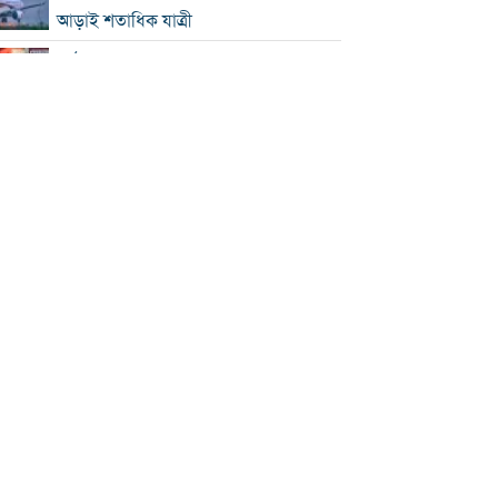
আড়াই শতাধিক যাত্রী
কাঠামোগত সংস্কার না হলে এই সরকারও
স্বৈরাচারী হবে : নাহিদ ইসলাম
‘কিসের হাসিনা, তার চেহারা কী দেখা গেছে?
বগুড়ায় ৭ শ্রমিকের মৃত্যু : স্বজনদের
আহাজারিতে ভারী হয়ে উঠেছে হাসপাতাল
পঞ্চাশ পেরোনোর পরও বিয়ে না করার কারণ
জানালেন আমিশা
থাইল্যান্ডে স্কুলে এলোপাতাড়ি গুলি, নিহত ৭
যুক্তরাষ্ট্রে রপ্তানিতে ধস
পিএসসিতে ৪ সদস্য নিয়োগ