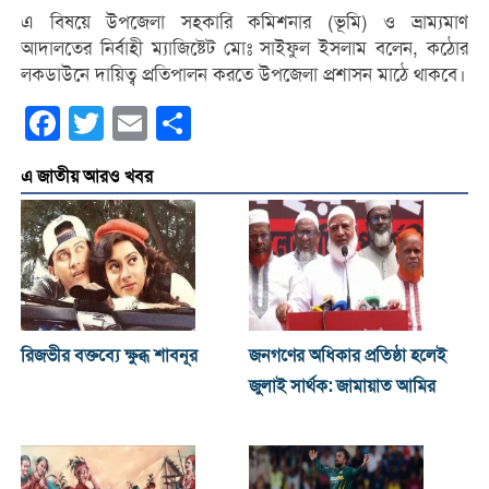
এ বিষয়ে উপজেলা সহকারি কমিশনার (ভূমি) ও ভ্রাম্যমাণ
আদালতের নির্বাহী ম্যাজিষ্টেট মোঃ সাইফুল ইসলাম বলেন, কঠোর
লকডাউনে দায়িত্ব প্রতিপালন করতে উপজেলা প্রশাসন মাঠে থাকবে।
Facebook
Twitter
Email
Share
এ জাতীয় আরও খবর
রিজভীর বক্তব্যে ক্ষুব্ধ শাবনূর
জনগণের অধিকার প্রতিষ্ঠা হলেই
জুলাই সার্থক: জামায়াত আমির