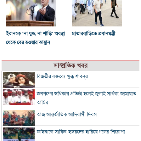
ইরানকে ‘না যুদ্ধ, না শান্তি’ অবস্থা
মাতারবাড়িতে প্রধানমন্ত্রী
থেকে বের হওয়ার আহ্বান
সাম্প্রতিক খবর
রিজভীর বক্তব্যে ক্ষুব্ধ শাবনূর
জনগণের অধিকার প্রতিষ্ঠা হলেই জুলাই সার্থক: জামায়াত
আমির
আজ আন্তর্জাতিক আদিবাসী দিবস
ফাইনালে সাকিব-হৃদয়দের হারিয়ে গলের শিরোপা