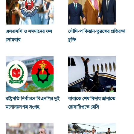
এসএসসি ও সমমানের ফল
সৌদি-পাকিস্তান-তুরস্কের প্রতিরক্ষা
সোমবার
চুক্তি
রাষ্ট্রপতি নির্বাচনে বিএনপির দুই
বাবাকে শেষ বিদায় জানাতে
মনোনয়নপত্র সংগ্রহ
রোসারিওতে মেসি