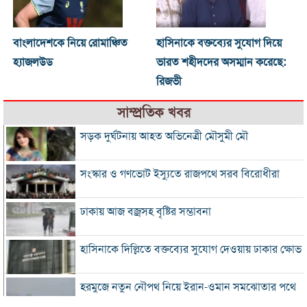
বাংলাদেশকে নিয়ে রোমাঞ্চিত
হাসিনাকে বক্তব্যের সুযোগ দিয়ে
হ্যাজলউড
ভারত শহীদদের অসম্মান করেছে:
রিজভী
সাম্প্রতিক খবর
সড়ক দুর্ঘটনায় আহত অভিনেত্রী মৌসুমী মৌ
সংস্কার ও গণভোট ইস্যুতে রাজপথে সরব বিরোধীরা
ঢাকায় আজ বজ্রসহ বৃষ্টির সম্ভাবনা
হাসিনাকে দিল্লিতে বক্তব্যের সুযোগ দেওয়ায় ঢাকার ক্ষোভ
হরমুজে নতুন নৌপথ নিয়ে ইরান-ওমান সমঝোতার পথে