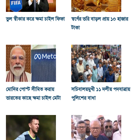
ভুল স্বীকার করে ক্ষমা চাইল ফিফা
স্বর্ণের ভরি বাড়ল প্রায় ১০ হাজার
টাকা
মোদির পোস্ট সীমিত করায়
সচিবালয়মুখী ১১ দলীয় পদযাত্রায়
ভারতের কাছে ক্ষমা চাইল মেটা
পুলিশের বাধা