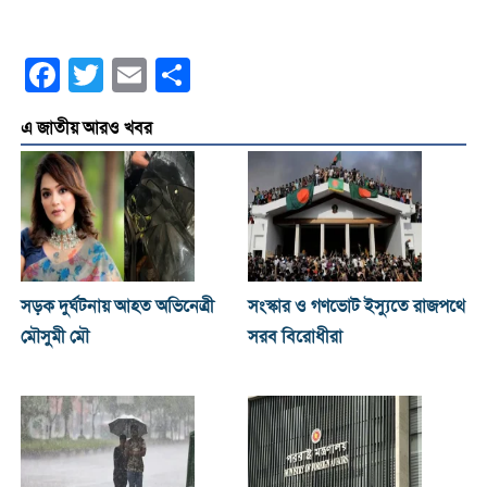
Facebook
Twitter
Email
Share
এ জাতীয় আরও খবর
সড়ক দুর্ঘটনায় আহত অভিনেত্রী
সংস্কার ও গণভোট ইস্যুতে রাজপথে
মৌসুমী মৌ
সরব বিরোধীরা