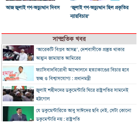
আজ জুলাই গণ-অভ্যুত্থান দিবস
‘জুলাই গণ-অভ্যুত্থান ছিল প্রকৃতির
ন্যায়বিচার’
সাম্প্রতিক খবর
‘আরেকটি বিপ্লব আসন্ন’, দেশবাসীকে প্রস্তুত থাকার
আহ্বান জামায়াত আমিরের
ফ্যাসিবাদবিরোধী আন্দোলনে হত্যাকাণ্ডের বিচার হবে
স্বচ্ছ ও বিশ্বাসযোগ্য : প্রধানমন্ত্রী
জুলাই শহীদদের ডকুমেন্টারি ঘিরে রাষ্ট্রপতির সামনেই
হট্টগোল
যে ডকুমেন্টারিতে আবু সাঈদের ছবি নেই, সেটা কোনো
ডকুমেন্টারি নয় : রাষ্ট্রপতি
প্রধানমন্ত্রীকে নিয়ে পোস্ট, এনসিপি নেতা গ্রেফতার