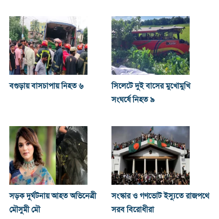
বগুড়ায় বাসচাপায় নিহত ৬
সিলেটে দুই বাসের মুখোমুখি
সংঘর্ষে নিহত ৯
সড়ক দুর্ঘটনায় আহত অভিনেত্রী
সংস্কার ও গণভোট ইস্যুতে রাজপথে
মৌসুমী মৌ
সরব বিরোধীরা