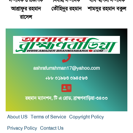
সম্পাদক ও প্রকাশক
নির্বাহী সম্পাদক
ব্যবস্হাপনা সম্পাদক
আশ্রাফুর রহমান
তৌহিদুর রহমান
শামসুর রহমান বকুল
শীর্ষ মাদক কারবারিদের তালিকা প্রস্তুত করা হচ্ছে:
রাসেল
স্বরাষ্ট্রমন্ত্রী
বগুড়ায় বাসচাপায় নিহত ৬
সিলেটে দুই বাসের মুখোমুখি সংঘর্ষে নিহত ৯
সড়ক দুর্ঘটনায় আহত অভিনেত্রী মৌসুমী মৌ
ashrafurrahman17@yahoo.com
+৮৮ ০১৯৬৩ ০৯৪৫৬৩
সংস্কার ও গণভোট ইস্যুতে রাজপথে সরব বিরোধীরা
ঢাকায় আজ বজ্রসহ বৃষ্টির সম্ভাবনা
রহমান ম্যানশন, টি এ রোড, ব্রাহ্মণবাড়িয়া-৩৪০০
হাসিনাকে দিল্লিতে বক্তব্যের সুযোগ দেওয়ায় ঢাকার
About US
Terms of Service
Copyright Policy
ক্ষোভ
Privacy Policy
Contact Us
হরমুজে নতুন নৌপথ নিয়ে ইরান-ওমান সমঝোতার পথে