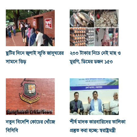
ছুটির দিনে জুলাই স্মৃতি জাদুঘরের
২০০ টাকার নিচে নেই মাছ ও
সামনে ভিড়
মুরগি, ডিমের ডজন ১৫০
নতুন বিদেশি কোচের খোঁজে
শীর্ষ মাদক কারবারিদের তালিকা
বিসিবি
প্রস্তুত করা হচ্ছে: স্বরাষ্ট্রমন্ত্রী