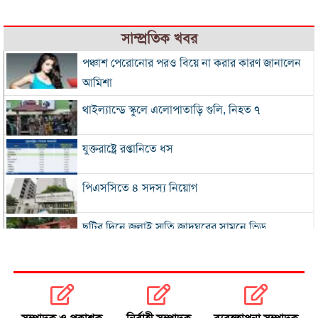
সাম্প্রতিক খবর
পঞ্চাশ পেরোনোর পরও বিয়ে না করার কারণ জানালেন
আমিশা
থাইল্যান্ডে স্কুলে এলোপাতাড়ি গুলি, নিহত ৭
যুক্তরাষ্ট্রে রপ্তানিতে ধস
পিএসসিতে ৪ সদস্য নিয়োগ
ছুটির দিনে জুলাই স্মৃতি জাদুঘরের সামনে ভিড়
২০০ টাকার নিচে নেই মাছ ও মুরগি, ডিমের ডজন ১৫০
নতুন বিদেশি কোচের খোঁজে বিসিবি